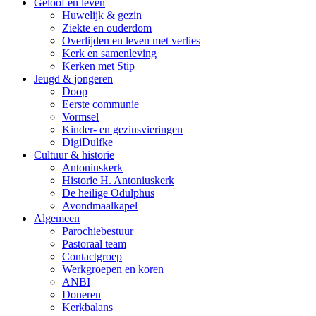
Geloof en leven
Huwelijk & gezin
Ziekte en ouderdom
Overlijden en leven met verlies
Kerk en samenleving
Kerken met Stip
Jeugd & jongeren
Doop
Eerste communie
Vormsel
Kinder- en gezinsvieringen
DigiDulfke
Cultuur & historie
Antoniuskerk
Historie H. Antoniuskerk
De heilige Odulphus
Avondmaalkapel
Algemeen
Parochiebestuur
Pastoraal team
Contactgroep
Werkgroepen en koren
ANBI
Doneren
Kerkbalans