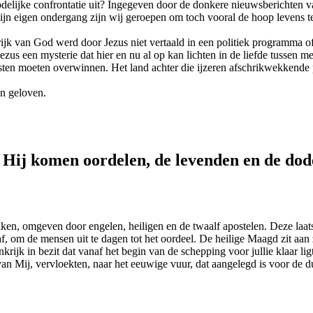
elijke confrontatie uit? Ingegeven door de donkere nieuwsberichten va
zijn eigen ondergang zijn wij geroepen om toch vooral de hoop levens t
jk van God werd door Jezus niet vertaald in een politiek programma of
ezus een mysterie dat hier en nu al op kan lichten in de liefde tussen
sten moeten overwinnen. Het land achter die ijzeren afschrikwekkende 
en geloven.
l Hij komen oordelen, de levenden en de do
olken, omgeven door engelen, heiligen en de twaalf apostelen. Deze laa
f, om de mensen uit te dagen tot het oordeel. De heilige Maagd zit aan
ijk in bezit dat vanaf het begin van de schepping voor jullie klaar li
van Mij, vervloekten, naar het eeuwige vuur, dat aangelegd is voor de d