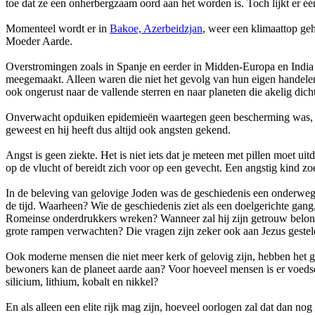
toe dat ze een onherbergzaam oord aan het worden is. Toch lijkt er éé
Momenteel wordt er in
Bakoe, Azerbeidzjan
, weer een klimaattop g
Moeder Aarde.
Overstromingen zoals in Spanje en eerder in Midden-Europa en India 
meegemaakt. Alleen waren die niet het gevolg van hun eigen handelen
ook ongerust naar de vallende sterren en naar planeten die akelig dich
Onverwacht opduiken epidemieën waartegen geen bescherming was, spr
geweest en hij heeft dus altijd ook angsten gekend.
Angst is geen ziekte. Het is niet iets dat je meteen met pillen moet u
op de vlucht of bereidt zich voor op een gevecht. Een angstig kind zo
In de beleving van gelovige Joden was de geschiedenis een onderweg z
de tijd. Waarheen? Wie de geschiedenis ziet als een doelgerichte gan
Romeinse onderdrukkers wreken? Wanneer zal hij zijn getrouw belonen
grote rampen verwachten? Die vragen zijn zeker ook aan Jezus gesteld,
Ook moderne mensen die niet meer kerk of gelovig zijn, hebben het 
bewoners kan de planeet aarde aan? Voor hoeveel mensen is er voedsel
silicium, lithium, kobalt en nikkel?
En als alleen een elite rijk mag zijn, hoeveel oorlogen zal dat dan