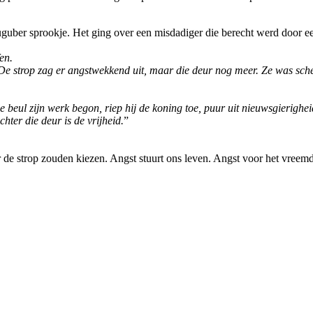
uguber sprookje. Het ging over een misdadiger die berecht werd door e
en.
 De strop zag er angstwekkend uit, maar die deur nog meer. Ze was schee
beul zijn werk begon, riep hij de koning toe, puur uit nieuwsgierighei
er die deur is de vrijheid.
”
 de strop zouden kiezen. Angst stuurt ons leven. Angst voor het vreem