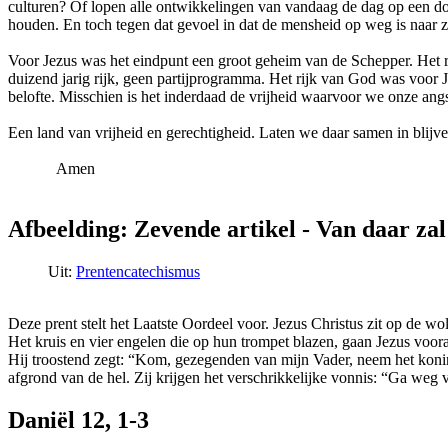
culturen? Of lopen alle ontwikkelingen van vandaag de dag op een dod
houden. En toch tegen dat gevoel in dat de mensheid op weg is naar 
Voor Jezus was het eindpunt een groot geheim van de Schepper. Het ri
duizend jarig rijk, geen partijprogramma. Het rijk van God was voor J
belofte. Misschien is het inderdaad de vrijheid waarvoor we onze ang
Een land van vrijheid en gerechtigheid. Laten we daar samen in blijv
Amen
Afbeelding: Zevende artikel - Van daar za
Uit:
Prentencatechismus
Deze prent stelt het Laatste Oordeel voor. Jezus Christus zit op de w
Het kruis en vier engelen die op hun trompet blazen, gaan Jezus voora
Hij troostend zegt: “Kom, gezegenden van mijn Vader, neem het koninkr
afgrond van de hel. Zij krijgen het verschrikkelijke vonnis: “Ga weg 
Daniël 12, 1-3