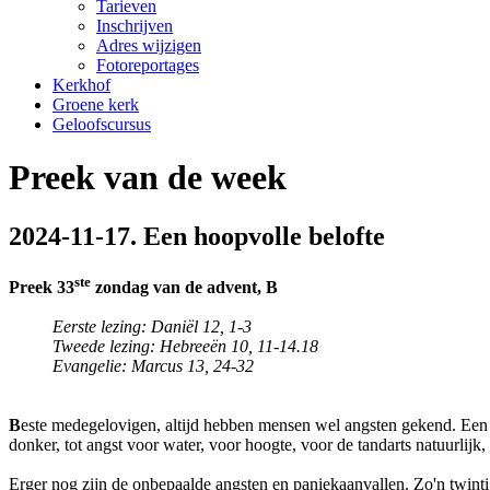
Tarieven
Inschrijven
Adres wijzigen
Fotoreportages
Kerkhof
Groene kerk
Geloofscursus
Preek van de week
2024-11-17. Een hoopvolle belofte
ste
Preek 33
zondag van de advent, B
Eerste lezing: Daniël 12, 1-3
Tweede lezing:
Hebreeën 10, 11-14.18
Evangelie: Marcus 13, 24-32
B
este medegelovigen, altijd hebben mensen wel angsten gekend. Een of
donker, tot angst voor water, voor hoogte, voor de tandarts natuurlijk,
Erger nog zijn de onbepaalde angsten en paniekaanvallen. Zo'n twint