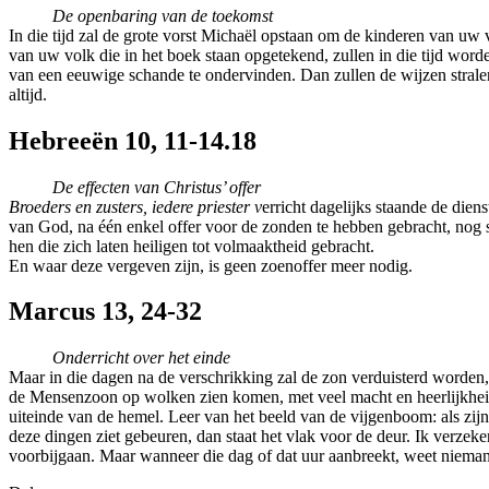
De openbaring van de toekomst
In die tijd zal de grote vorst Michaël opstaan om de kinderen van uw
van uw volk die in het boek staan opgetekend, zullen in die tijd wor
van een eeuwige schande te ondervinden. Dan zullen de wijzen stralen
altijd.
Hebreeën 10, 11-14.18
De effecten van Christus’ offer
Broeders en zusters, iedere priester v
erricht dagelijks staande de die
van God, na één enkel offer voor de zonden te hebben gebracht, nog s
hen die zich laten heiligen tot volmaaktheid gebracht.
En waar deze vergeven zijn, is geen zoenoffer meer nodig.
Marcus 13, 24-32
Onderricht over het einde
Maar in die dagen na de verschrikking zal de zon verduisterd worden,
de Mensenzoon op wolken zien komen, met veel macht en heerlijkheid. 
uiteinde van de hemel. Leer van het beeld van de vijgenboom: als zij
deze dingen ziet gebeuren, dan staat het vlak voor de deur. Ik verzeke
voorbijgaan. Maar wanneer die dag of dat uur aanbreekt, weet niemand