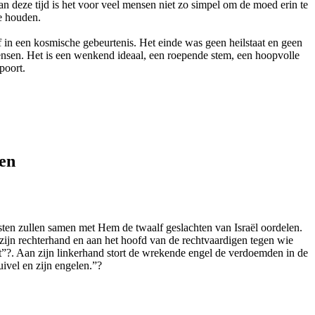
n deze tijd is het voor veel mensen niet zo simpel om de moed erin te
e houden.
 in een kosmische gebeurtenis. Het einde was geen heilstaat en geen
 mensen. Het is een wenkend ideaal, een roepende stem, een hoopvolle
poort.
den
tsten zullen samen met Hem de twaalf geslachten van Israël oordelen.
 zijn rechterhand en aan het hoofd van de rechtvaardigen tegen wie
gt”?. Aan zijn linkerhand stort de wrekende engel de verdoemden in de
uivel en zijn engelen.”?