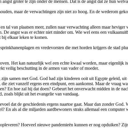
n angst groter te zijn onder de mensen. Dat is de angst dat ze hun wel
ehouden, maar de verwachtingen zijn niet zo hoog. En de wederom gek
en tal van plaatsen meer, zullen naar verwachting alleen maar heviger
. De angst was er echter niet minder om. Wie wel eens een vulkaanuit
t bij elkaar leken te komen.
inkhanenplagen en vredevorsten die met horden krijgers de stad plund
itdoven. Het kan natuurlijk wel een echte kwaal worden, maar eigenlijk 
ekt veilig beschutting in de armen van vader of moeder.
ijn samen met God. God had zijn kinderen ooit uit Egypte geleid, uit 
g, die ziet vanzelf ergens een eindpunt, een aankomst. Maar de vraag 
? En hoe zal hij dat doen? Gebeurt het onverwacht midden in de nacht 
 zoals blijkt uit het evangelie van vandaag.
gevoel dat de geschiedenis ergens naartoe gaat. Maar dan zonder God
? En als al die miljarden aardbewoners straks allemaal een computer wi
 nog opleveren? Hoeveel nieuwe pandemieën kunnen er nog opduiken? Zi