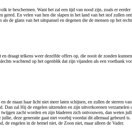
 volk te beschermen. Want het zal een tijd van nood zijn, zoals er eer
den gered. En velen van hen die slapen in het land van het stof zulle
 als de glans van het uitspansel en degenen die de mensen op het rechte
nst en draagt telkens weer dezelfde offers op, die nooit de zonden kunn
lechts wachtend op het ogenblik dat zijn vijanden als een voetbank voor
 en de maan haar licht niet meer laten schijnen, en zullen de sterren 
Dan zal Hij de engelen uitzenden en zijn uitverkorenen verzamelen uit
n twijgen zacht worden en zijn bladeren zich ontvouwen, dan weten julli
r jullie, deze generatie gaat niet voorbij voordat dit allemaal gebeurd 
, de engelen in de hemel niet, de Zoon niet, maar alleen de Vader.