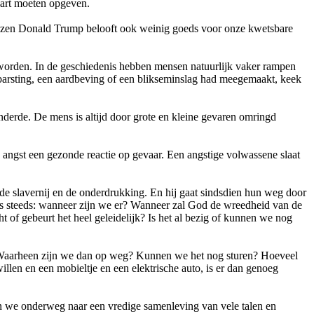
vaart moeten opgeven.
ozen Donald Trump belooft ook weinig goeds voor onze kwetsbare
 worden. In de geschiedenis hebben mensen natuurlijk vaker rampen
barsting, een aardbeving of een blikseminslag had meegemaakt, keek
erde. De mens is altijd door grote en kleine gevaren omringd
is angst een gezonde reactie op gevaar. Een angstige volwassene slaat
de slavernij en de onderdrukking. En hij gaat sindsdien hun weg door
was steeds: wanneer zijn we er? Wanneer zal God de wreedheid van de
of gebeurt het heel geleidelijk? Is het al bezig of kunnen we nog
. Waarheen zijn we dan op weg? Kunnen we het nog sturen? Hoeveel
llen en een mobieltje en een elektrische auto, is er dan genoeg
jn we onderweg naar een vredige samenleving van vele talen en