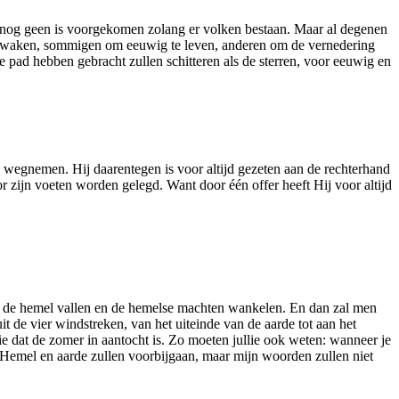
der nog geen is voorgekomen zolang er volken bestaan. Maar al degenen
n ontwaken, sommigen om eeuwig te leven, anderen om de vernedering
 pad hebben gebracht zullen schitteren als de sterren, voor eeuwig en
en wegnemen. Hij daarentegen is voor altijd gezeten aan de rechterhand
 zijn voeten worden gelegd. Want door één offer heeft Hij voor altijd
van de hemel vallen en de hemelse machten wankelen. En dan zal men
 de vier windstreken, van het uiteinde van de aarde tot aan het
e dat de zomer in aantocht is. Zo moeten jullie ook weten: wanneer je
is. Hemel en aarde zullen voorbijgaan, maar mijn woorden zullen niet