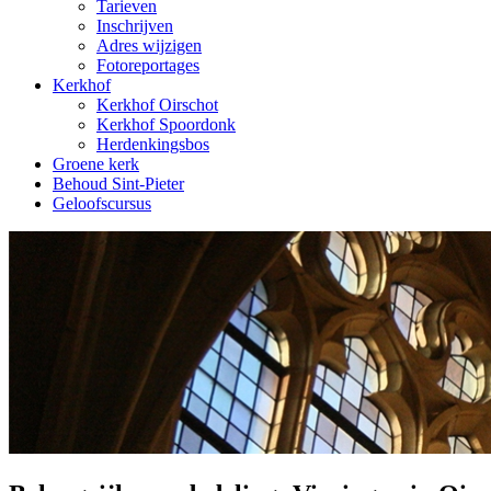
Tarieven
Inschrijven
Adres wijzigen
Fotoreportages
Kerkhof
Kerkhof Oirschot
Kerkhof Spoordonk
Herdenkingsbos
Groene kerk
Behoud Sint-Pieter
Geloofscursus