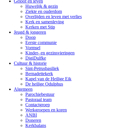
Geloof en leven
Huwelijk & gezin
Ziekte en ouderdom
Overlijden en leven met verlies
Kerk en samenleving
Kerken met Stip
Jeugd & jongeren
Doop
Eerste communie
Vormsel
Kinder- en gezinsvieringen
DigiDulfke
Cultuur & historie
Sint-Petrusbasiliek
Bernadettekerk
Kapel van de Heilige Eik
De heilige Odulphus
Algemeen
Parochiebestuur
Pastoraal team
Contactgroep
Werkgroepen en koren
ANBI
Doneren
Kerkbalans