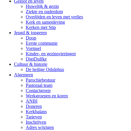
Geloof en leven
Huwelijk & gezin
Ziekte en ouderdom
Overlijden en leven met verlies
Kerk en samenleving
Kerken met Stip
Jeugd & jongeren
Doop
Eerste communie
Vormsel
Kinder- en gezinsvieringen
DigiDulfke
Cultuur & historie
De heilige Odulphus
Algemeen
Parochiebestuur
Pastoraal team
Contactgroep
Werkgroepen en koren
ANBI
Doneren
Kerkbalans
Tarieven
Inschrijven
Adres wijzigen