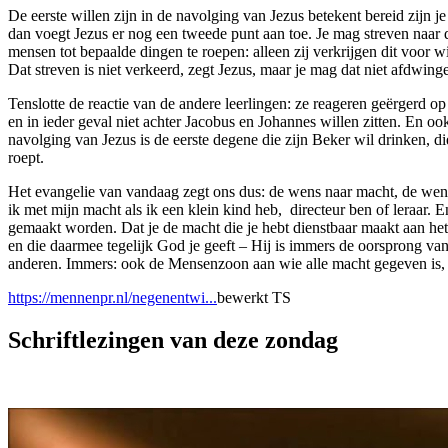
De eerste willen zijn in de navolging van Jezus betekent bereid zijn 
dan voegt Jezus er nog een tweede punt aan toe. Je mag streven naar de 
mensen tot bepaalde dingen te roepen: alleen zij verkrijgen dit voor wi
Dat streven is niet verkeerd, zegt Jezus, maar je mag dat niet afdwing
Tenslotte de reactie van de andere leerlingen: ze reageren geërgerd op
en in ieder geval niet achter Jacobus en Johannes willen zitten. En oo
navolging van Jezus is de eerste degene die zijn Beker wil drinken, die
roept.
Het evangelie van vandaag zegt ons dus: de wens naar macht, de wens 
ik met mijn macht als ik een klein kind heb, directeur ben of leraar.
gemaakt worden. Dat je de macht die je hebt dienstbaar maakt aan het
en die daarmee tegelijk God je geeft – Hij is immers de oorsprong va
anderen. Immers: ook de Mensenzoon aan wie alle macht gegeven is,
https://mennenpr.nl/negenentwi...
bewerkt TS
Schriftlezingen van deze zondag