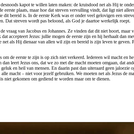
je desnoods kapot te willen laten maken: de kruisdood net als Hij te o
eerste plaats, maar hoe dat streven vervulling vindt, dat ligt niet alle
e dit bereid is. In de eerste Kerk was er onder veel gelovigen een strev
en. Dat streven wordt pas beloond, als God je daartoe werkelijk roept.
 de vraag van Jacobus en Johannes. Ze vinden dat dit niet hoort, maar v
k dat accepteert Jezus: jullie mogen de eerste zijn en hij herhaalt dan 
 net als Hij dienaar van allen wil zijn en bereid is zijn leven te geven.
om de eerste te zijn is op zich niet verkeerd. Iedereen wil macht en h
 En dan leert Jezus ons, dat we zo met die macht moeten omgaan, dat an
 geluk en heil van mensen. En daarin past dan uiteraard geen jaloezie 
n alle macht – niet voor jezelf gebruiken. We moeten net als Jezus de m
 is niet gekomen om gediend te worden maar om te dienen.