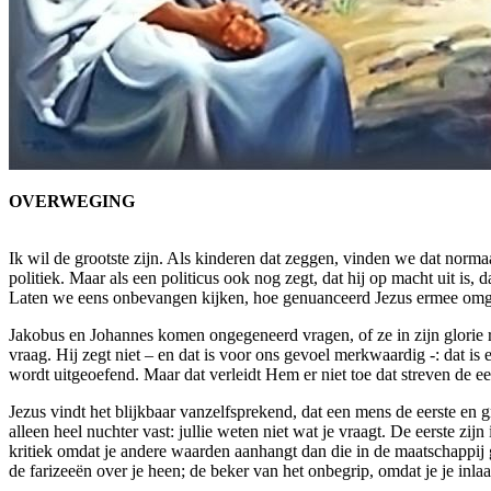
OVERWEGING
Ik wil de grootste zijn. Als kinderen dat zeggen, vinden we dat norm
politiek. Maar als een politicus ook nog zegt, dat hij op macht uit is, 
Laten we eens onbevangen kijken, hoe genuanceerd Jezus ermee omg
Jakobus en Johannes komen ongegeneerd vragen, of ze in zijn glorie r
vraag. Hij zegt niet – en dat is voor ons gevoel merkwaardig -: dat is
wordt uitgeoefend. Maar dat verleidt Hem er niet toe dat streven de eer
Jezus vindt het blijkbaar vanzelfsprekend, dat een mens de eerste en 
alleen heel nuchter vast: jullie weten niet wat je vraagt. De eerste zi
kritiek omdat je andere waarden aanhangt dan die in de maatschappij g
de farizeeën over je heen; de beker van het onbegrip, omdat je je i