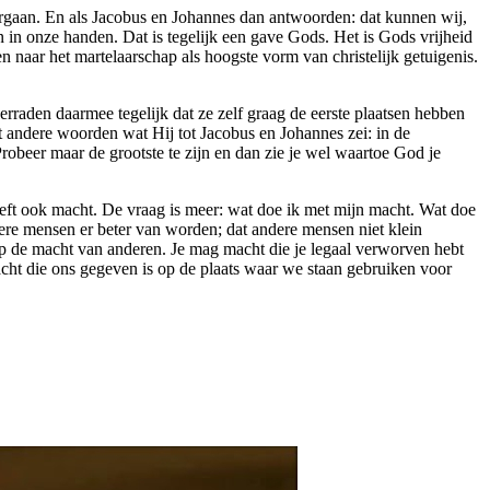
ndergaan. En als Jacobus en Johannes dan antwoorden: dat kunnen wij,
en in onze handen. Dat is tegelijk een gave Gods. Het is Gods vrijheid
en naar het martelaarschap als hoogste vorm van christelijk getuigenis.
erraden daarmee tegelijk dat ze zelf graag de eerste plaatsen hebben
met andere woorden wat Hij tot Jacobus en Johannes zei: in de
 Probeer maar de grootste te zijn en dan zie je wel waartoe God je
eeft ook macht. De vraag is meer: wat doe ik met mijn macht. Wat doe
dere mensen er beter van worden; dat andere mensen niet klein
op de macht van anderen. Je mag macht die je legaal verworven hebt
acht die ons gegeven is op de plaats waar we staan gebruiken voor