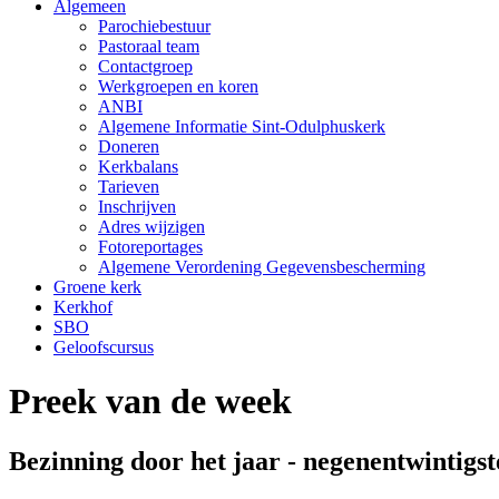
Algemeen
Parochiebestuur
Pastoraal team
Contactgroep
Werkgroepen en koren
ANBI
Algemene Informatie Sint-Odulphuskerk
Doneren
Kerkbalans
Tarieven
Inschrijven
Adres wijzigen
Fotoreportages
Algemene Verordening Gegevensbescherming
Groene kerk
Kerkhof
SBO
Geloofscursus
Preek van de week
Bezinning door het jaar - negenentwintigst