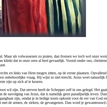
aal. Maar als volwassenen zo praten, dan fronsen we toch wel onze wenk
dan klinkt dat in onze oren al heel gevaarlijk. Vooral onder ons, christen
aat.
echts en links van Hem mogen zitten, op de eerste plaatsen. Opvallend 
 een onbehoorlijke vraag. Hij wijst ze niet terecht. Jezus weet natuurli
ste zijn op zich af te keuren.
groot wil zijn. Dat streven heeft de Schepper zelf in ons gelegd. Het ga
jn in de navolging van Jezus, dat is namelijk geen paradijselijk leven. D
angbaar zijn, omdat je in heilige toorn opkomt voor de eer van God en de
nlaat met de armen, de zieken, de gevangenen. Dan word je gewantrouwd