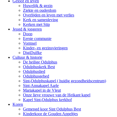
Geloof en leven
Huwelijk & gezin
Ziekte en ouderdom
Overlijden en leven met verlies
Kerk en samenleving
Kerken met Stip
Jeugd & jongeren
Doop
Eerste communie
Vormsel
Kinder- en gezinsvieringen
DigiDulfke
Cultuur & historie
De heilige Odulphus
Odulphuskerk Best
Odulphuslied
Odulphusgebed
Sint-Odulphuskapel ( huidig gezondheidscentrum)
Sint-Annakapel Aarle
Mariakapel in de Vleut
Onze lieve vrouwe van de Heikant kapel
Kapel Sint-Odulphus kerkhof
Koren
Gemengd koor Sint Odulphus Best
Kinderkoor de Gouden Appeltjes