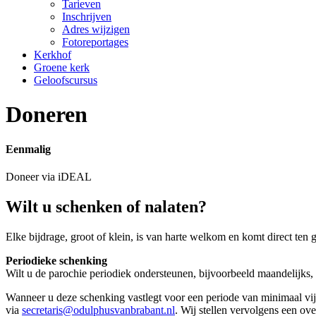
Tarieven
Inschrijven
Adres wijzigen
Fotoreportages
Kerkhof
Groene kerk
Geloofscursus
Doneren
Eenmalig
Doneer via iDEAL
Wilt u schenken of nalaten?
Elke bijdrage, groot of klein, is van harte welkom en komt direct ten
Periodieke schenking
Wilt u de parochie periodiek ondersteunen, bijvoorbeeld maandelijks, p
Wanneer u deze schenking vastlegt voor een periode van minimaal vijf
via
secretaris@odulphusvanbrabant.nl
. Wij stellen vervolgens een ov