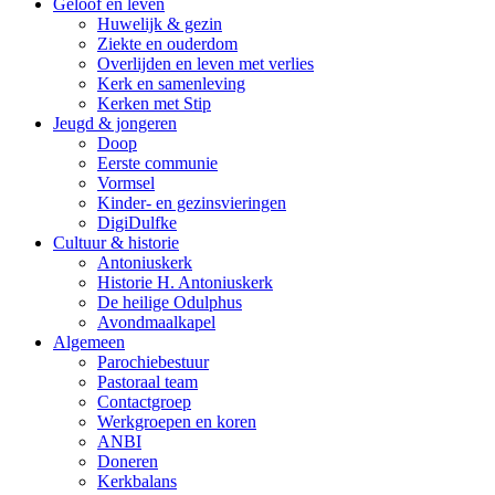
Geloof en leven
Huwelijk & gezin
Ziekte en ouderdom
Overlijden en leven met verlies
Kerk en samenleving
Kerken met Stip
Jeugd & jongeren
Doop
Eerste communie
Vormsel
Kinder- en gezinsvieringen
DigiDulfke
Cultuur & historie
Antoniuskerk
Historie H. Antoniuskerk
De heilige Odulphus
Avondmaalkapel
Algemeen
Parochiebestuur
Pastoraal team
Contactgroep
Werkgroepen en koren
ANBI
Doneren
Kerkbalans