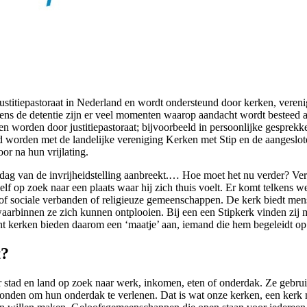
ustitiepastoraat in Nederland en wordt ondersteund door kerken, veren
ens de detentie zijn er veel momenten waarop aandacht wordt besteed a
worden door justitiepastoraat; bijvoorbeeld in persoonlijke gesprekk
 worden met de landelijke vereniging Kerken met Stip en de aangeslo
r na hun vrijlating.
 van de invrijheidstelling aanbreekt.… Hoe moet het nu verder? Verder
zelf op zoek naar een plaats waar hij zich thuis voelt. Er komt telkens
of sociale verbanden of religieuze gemeenschappen. De kerk biedt mens
rbinnen ze zich kunnen ontplooien. Bij een een Stipkerk vinden zij mog
kerken bieden daarom een ‘maatje’ aan, iemand die hem begeleidt op 
t?
 stad en land op zoek naar werk, inkomen, eten of onderdak. Ze gebrui
tonden om hun onderdak te verlenen. Dat is wat onze kerken, een kerk m