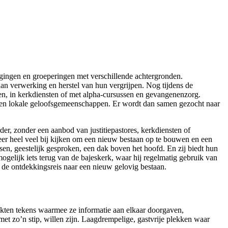
igingen en groeperingen met verschillende achtergronden.
an verwerking en herstel van hun vergrijpen. Nog tijdens de
en, in kerkdiensten of met alpha-cursussen en gevangenenzorg.
ten lokale geloofsgemeenschappen. Er wordt dan samen gezocht naar
, zonder een aanbod van justitiepastores, kerkdiensten of
 weer heel veel bij kijken om een nieuw bestaan op te bouwen en een
en, geestelijk gesproken, een dak boven het hoofd. En zij biedt hun
elijk iets terug van de bajeskerk, waar hij regelmatig gebruik van
de ontdekkingsreis naar een nieuw gelovig bestaan.
kten tekens waarmee ze informatie aan elkaar doorgaven,
et zo’n stip, willen zijn. Laagdrempelige, gastvrije plekken waar