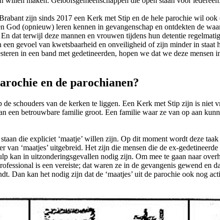
gin willen maken. Geloofsgemeenschappen die open staan voor iedereen
abant zijn sinds 2017 een Kerk met Stip en de hele parochie wil ook e
ben God (opnieuw) leren kennen in gevangenschap en ontdekten de waar
rk. En dat terwijl deze mannen en vrouwen tijdens hun detentie regelmat
een gevoel van kwetsbaarheid en onveiligheid of zijn minder in staat h
investeren in een band met gedetineerden, hopen we dat we deze mensen 
parochie en de parochianen?
e schouders van de kerken te liggen. Een Kerk met Stip zijn is niet vr
aan een betrouwbare familie groot. Een familie waar ze van op aan kun
 staan die expliciet ‘maatje’ willen zijn. Op dit moment wordt deze taa
 van ‘maatjes’ uitgebreid. Het zijn die mensen die de ex-gedetineerde o
p kan in uitzonderingsgevallen nodig zijn. Om mee te gaan naar overheid
rofessional is een vereiste; dat waren ze in de gevangenis gewend en d
dt. Dan kan het nodig zijn dat de ‘maatjes’ uit de parochie ook nog a