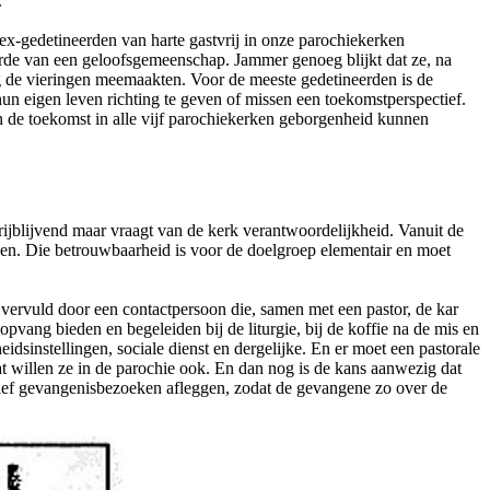
.
x-gedetineerden van harte gastvrij in onze parochiekerken
de van een geloofsgemeenschap. Jammer genoeg blijkt dat ze, na
ig de vieringen meemaakten. Voor de meeste gedetineerden is de
un eigen leven richting te geven of missen een toekomstperspectief.
in de toekomst in alle vijf parochiekerken geborgenheid kunnen
ijblijvend maar vraagt van de kerk verantwoordelijkheid. Vanuit de
nen. Die betrouwbaarheid is voor de doelgroep elementair en moet
k vervuld door een contactpersoon die, samen met een pastor, de kar
pvang bieden en begeleiden bij de liturgie, bij de koffie na de mis en
sinstellingen, sociale dienst en dergelijke. En er moet een pastorale
at willen ze in de parochie ook. En dan nog is de kans aanwezig dat
ctief gevangenisbezoeken afleggen, zodat de gevangene zo over de