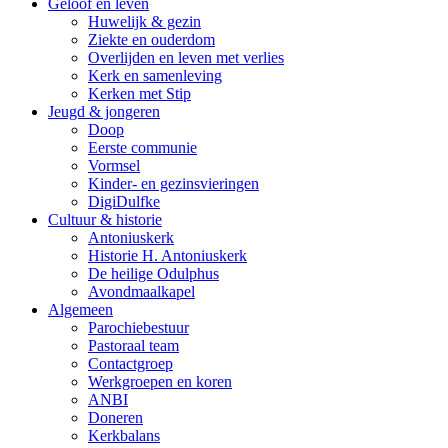
Geloof en leven
Huwelijk & gezin
Ziekte en ouderdom
Overlijden en leven met verlies
Kerk en samenleving
Kerken met Stip
Jeugd & jongeren
Doop
Eerste communie
Vormsel
Kinder- en gezinsvieringen
DigiDulfke
Cultuur & historie
Antoniuskerk
Historie H. Antoniuskerk
De heilige Odulphus
Avondmaalkapel
Algemeen
Parochiebestuur
Pastoraal team
Contactgroep
Werkgroepen en koren
ANBI
Doneren
Kerkbalans