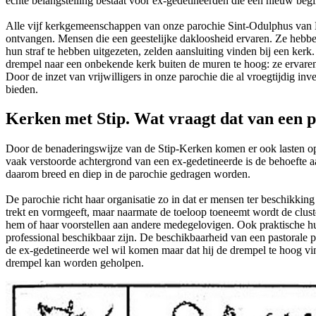
echte belangstelling bestaat voor ex-gedetineerden die een nieuw be
Alle vijf kerkgemeenschappen van onze parochie Sint-Odulphus van Br
ontvangen. Mensen die een geestelijke dakloosheid ervaren. Ze heb
hun straf te hebben uitgezeten, zelden aansluiting vinden bij een ke
drempel naar een onbekende kerk buiten de muren te hoog: ze ervaren 
Door de inzet van vrijwilligers in onze parochie die al vroegtijdig 
bieden.
Kerken met Stip. Wat vraagt dat van een 
Door de benaderingswijze van de Stip-Kerken komen er ook lasten op d
vaak verstoorde achtergrond van een ex-gedetineerde is de behoefte 
daarom breed en diep in de parochie gedragen worden.
De parochie richt haar organisatie zo in dat er mensen ter beschikking
trekt en vormgeeft, maar naarmate de toeloop toeneemt wordt de cluster
hem of haar voorstellen aan andere medegelovigen. Ook praktische hul
professional beschikbaar zijn. De beschikbaarheid van een pastorale p
de ex-gedetineerde wel wil komen maar dat hij de drempel te hoog vin
drempel kan worden geholpen.