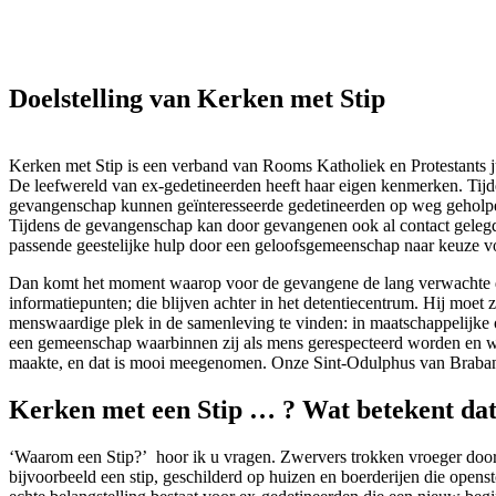
Doelstelling van Kerken met Stip
Kerken met Stip is een verband van Rooms Katholiek en Protestants j
De leefwereld van ex-gedetineerden heeft haar eigen kenmerken. Tijd
gevangenschap kunnen geïnteresseerde gedetineerden op weg geholpen 
Tijdens de gevangenschap kan door gevangenen ook al contact gelegd
passende geestelijke hulp door een geloofsgemeenschap naar keuze voo
Dan komt het moment waarop voor de gevangene de lang verwachte dag
informatiepunten; die blijven achter in het detentiecentrum. Hij moet 
menswaardige plek in de samenleving te vinden: in maatschappelijke 
een gemeenschap waarbinnen zij als mens gerespecteerd worden en waa
maakte, en dat is mooi meegenomen. Onze Sint-Odulphus van Brabant 
Kerken met een Stip … ? Wat betekent da
‘Waarom een Stip?’ hoor ik u vragen. Zwervers trokken vroeger door
bijvoorbeeld een stip, geschilderd op huizen en boerderijen die opens