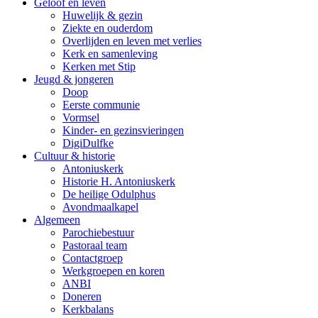
Geloof en leven
Huwelijk & gezin
Ziekte en ouderdom
Overlijden en leven met verlies
Kerk en samenleving
Kerken met Stip
Jeugd & jongeren
Doop
Eerste communie
Vormsel
Kinder- en gezinsvieringen
DigiDulfke
Cultuur & historie
Antoniuskerk
Historie H. Antoniuskerk
De heilige Odulphus
Avondmaalkapel
Algemeen
Parochiebestuur
Pastoraal team
Contactgroep
Werkgroepen en koren
ANBI
Doneren
Kerkbalans