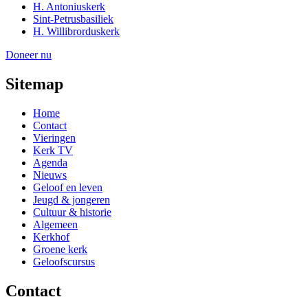
H. Antoniuskerk
Sint-Petrusbasiliek
H. Willibrorduskerk
Doneer nu
Sitemap
Home
Contact
Vieringen
Kerk TV
Agenda
Nieuws
Geloof en leven
Jeugd & jongeren
Cultuur & historie
Algemeen
Kerkhof
Groene kerk
Geloofscursus
Contact