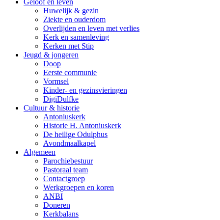
Geloof en leven
Huwelijk & gezin
Ziekte en ouderdom
Overlijden en leven met verlies
Kerk en samenleving
Kerken met Stip
Jeugd & jongeren
Doop
Eerste communie
Vormsel
Kinder- en gezinsvieringen
DigiDulfke
Cultuur & historie
Antoniuskerk
Historie H. Antoniuskerk
De heilige Odulphus
Avondmaalkapel
Algemeen
Parochiebestuur
Pastoraal team
Contactgroep
Werkgroepen en koren
ANBI
Doneren
Kerkbalans