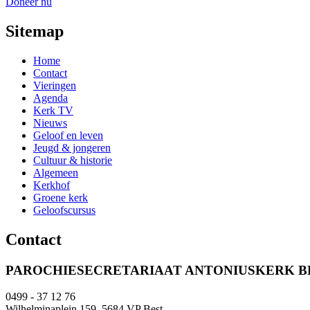
Doneer nu
Sitemap
Home
Contact
Vieringen
Agenda
Kerk TV
Nieuws
Geloof en leven
Jeugd & jongeren
Cultuur & historie
Algemeen
Kerkhof
Groene kerk
Geloofscursus
Contact
PAROCHIESECRETARIAAT ANTONIUSKERK B
0499 - 37 12 76
Wilhelminaplein 159, 5684 VP Best