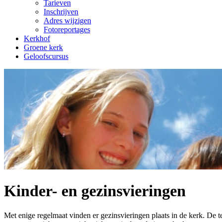
Tarieven
Inschrijven
Adres wijzigen
Fotoreportages
Kerkhof
Groene kerk
Geloofscursus
Kinder- en gezinsvieringen
Met enige regelmaat vinden er gezinsvieringen plaats in de kerk. De