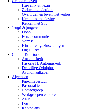
Geloof en leven
Huwelijk & gezin
Ziekte en ouderdom
Overlijden en leven met verlies
Kerk en samenleving
Kerken met Stip
Jeugd & jongeren
Doop
Eerste communie
Vormsel
Kinder- en gezinsvieringen
DigiDulfke
Cultuur & historie
Antoniuskerk
Historie H. Antoniuskerk
De heilige Odulphus
Avondmaalkapel
Algemeen
Parochiebestuur
Pastoraal team
Contactgroep
Werkgroepen en koren
ANBI
Doneren
Kerkbalans