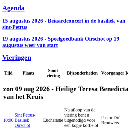
Agenda
15 augustus 2026 - Beiaardconcert in de basiliek van
sint-Petrus
19 augustus 2026 - Speelgoedbank Oirschot op 19
augustus weer van start
Vieringen
Soort
Tijd
Plaats
Bijzonderheden
Voorganger
K
viering
zon 09 aug 2026 - Heilige Teresa Benedict
van het Kruis
Na afloop van de
Sint Petrus-
viering bent u
Pastor Dré
10:00
Basiliek
Eucharistie
uitgenodigd voor
Brouwers
Oirschot
een kopje koffie of