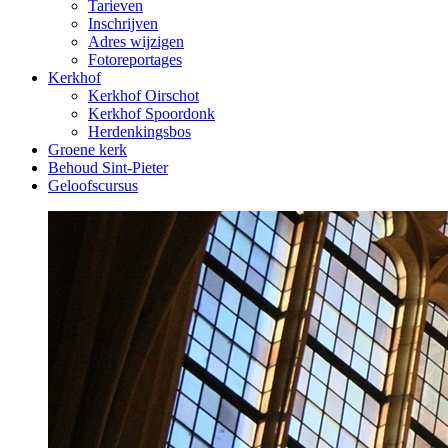
Tarieven
Inschrijven
Adres wijzigen
Fotoreportages
Kerkhof
Kerkhof Oirschot
Kerkhof Spoordonk
Herdenkingsbos
Groene kerk
Behoud Sint-Pieter
Geloofscursus