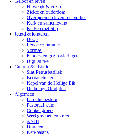
Geloof en leven
Huwelijk & gezin
Ziekte en ouderdom
Overlijden en leven met verlies
Kerk en samenleving
Kerken met Stip
Jeugd & jongeren
Doop
Eerste communie
Vormsel
Kinder- en gezinsvieringen
DigiDulfke
Cultuur & historie
Sint-Petrusbasiliek
Bernadettekerk
Kapel van de Heilige Eik
De heilige Odulphus
Algemeen
Parochiebestuur
Pastoraal team
Contactgroep
Werkgroepen en koren
ANBI
Doneren
Kerkbalans