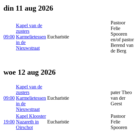
din 11 aug 2026
Pastoor
Kapel van de
Felie
zusters
Spooren
09:00
Karmelietessen
Eucharistie
en/of pastor
in de
Berend van
Nieuwstraat
de Berg
woe 12 aug 2026
Kapel van de
zusters
pater Theo
09:00
Karmelietessen
Eucharistie
van der
in de
Geest
Nieuwstraat
Kapel Klooster
Pastoor
19:00
Nazareth in
Eucharistie
Felie
Oirschot
Spooren