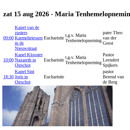
zat 15 aug 2026 - Maria Tenhemelopnemi
Kapel van de
zusters
pater Theo
t.g.v. Maria
09:00
Karmelietessen
Eucharistie
van der
Tenhemelopneming
in de
Geest
Nieuwstraat
Kapel Klooster
Pastor
t.g.v. Maria
10:00
Nazareth in
Eucharistie
Leendert
Tenhemelopneming
Oirschot
Spijkers
Kapel Sint
pastor
18:30
Joris in
Eucharistie
Berend van
Oirschot
de Berg