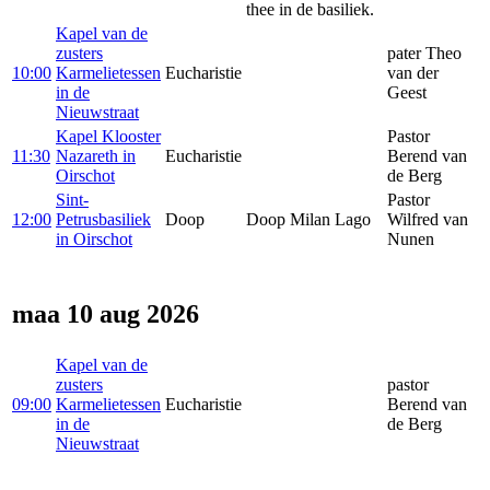
thee in de basiliek.
Kapel van de
zusters
pater Theo
10:00
Karmelietessen
Eucharistie
van der
in de
Geest
Nieuwstraat
Kapel Klooster
Pastor
11:30
Nazareth in
Eucharistie
Berend van
Oirschot
de Berg
Sint-
Pastor
12:00
Petrusbasiliek
Doop
Doop Milan Lago
Wilfred van
in Oirschot
Nunen
maa 10 aug 2026
Kapel van de
zusters
pastor
09:00
Karmelietessen
Eucharistie
Berend van
in de
de Berg
Nieuwstraat