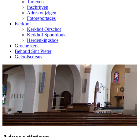
Tarieven
Inschrijven
Adres wijzigen
Fotoreportages
Kerkhof
Kerkhof Oirschot
Kerkhof Spoordonk
Herdenkingsbos
Groene kerk
Behoud Sint-Pieter
Geloofscursus