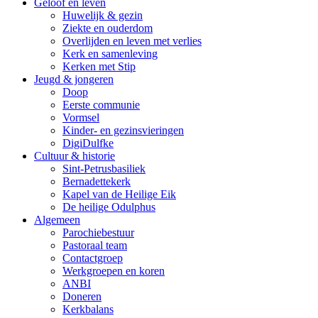
Geloof en leven
Huwelijk & gezin
Ziekte en ouderdom
Overlijden en leven met verlies
Kerk en samenleving
Kerken met Stip
Jeugd & jongeren
Doop
Eerste communie
Vormsel
Kinder- en gezinsvieringen
DigiDulfke
Cultuur & historie
Sint-Petrusbasiliek
Bernadettekerk
Kapel van de Heilige Eik
De heilige Odulphus
Algemeen
Parochiebestuur
Pastoraal team
Contactgroep
Werkgroepen en koren
ANBI
Doneren
Kerkbalans