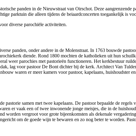
historische panden in de Nieuwstraat van Oirschot. Deze aangrenzende pa
 parktuin die alleen tijdens de beiaardconcerten toegankelijk is voor he
voor diverse parochiële activiteiten.
diverse panden, onder andere in de Molenstraat. In 1763 bouwde pasto
s parochiekerk diende. Rond 1800 mochten de katholieken uit hun schuil
eral weer parochies met pastorieën functioneren. Het kerkbestuur ruilde 
ilddak, lag voor pastoor De Bont dichter bij de kerk. Architect Van Tuld
aanbouw waren er meer kamers voor pastoor, kapelaans, huishoudster en
 pastorie samen met twee kapelaans. De pastoor bepaalde de regels van
waren er vaak een of twee inwonende jonge meisjes, die in de huishoud
d worden vergroot voor grote bijeenkomsten als dekenale vergaderingen
l ingericht om de goede wijn te bewaren en zo nog beter te worden. Pa