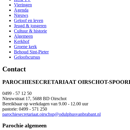
Vieringen
Agenda
Nieuws
Geloof en leven
Jeugd & jongeren
Cultuur & historie
Algemeen
Kerkhof
Groene kerk
Behoud Sint-Pieter
Geloofscursus
Contact
PAROCHIESECRETARIAAT OIRSCHOT-SPOO
0499 - 57 12 50
Nieuwstraat 17, 5688 BD Oirschot
Bereikbaar op werkdagen van 9.00 - 12.00 uur
pastorie: 0499 - 571 250
parochiesecretariaat.oirschsp@odulphusvanbrabant.nl
Parochie algemeen