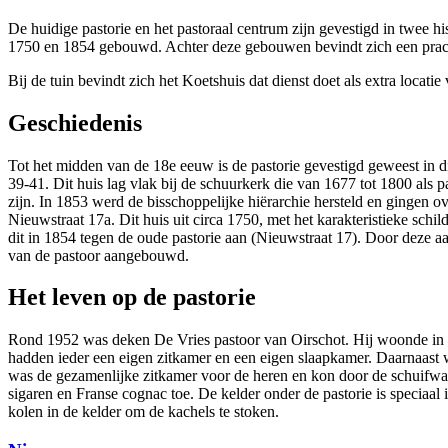
De huidige pastorie en het pastoraal centrum zijn gevestigd in twee 
1750 en 1854 gebouwd. Achter deze gebouwen bevindt zich een prachtige
Bij de tuin bevindt zich het Koetshuis dat dienst doet als extra locatie 
Geschiedenis
Tot het midden van de 18e eeuw is de pastorie gevestigd geweest in 
39-41. Dit huis lag vlak bij de schuurkerk die van 1677 tot 1800 al
zijn. In 1853 werd de bisschoppelijke hiërarchie hersteld en gingen ov
Nieuwstraat 17a. Dit huis uit circa 1750, met het karakteristieke sch
dit in 1854 tegen de oude pastorie aan (Nieuwstraat 17). Door deze 
van de pastoor aangebouwd.
Het leven op de pastorie
Rond 1952 was deken De Vries pastoor van Oirschot. Hij woonde in de
hadden ieder een eigen zitkamer en een eigen slaapkamer. Daarnaast 
was de gezamenlijke zitkamer voor de heren en kon door de schuifwan
sigaren en Franse cognac toe. De kelder onder de pastorie is speciaa
kolen in de kelder om de kachels te stoken.