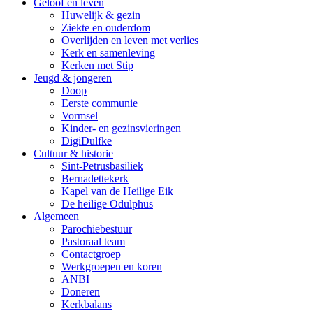
Geloof en leven
Huwelijk & gezin
Ziekte en ouderdom
Overlijden en leven met verlies
Kerk en samenleving
Kerken met Stip
Jeugd & jongeren
Doop
Eerste communie
Vormsel
Kinder- en gezinsvieringen
DigiDulfke
Cultuur & historie
Sint-Petrusbasiliek
Bernadettekerk
Kapel van de Heilige Eik
De heilige Odulphus
Algemeen
Parochiebestuur
Pastoraal team
Contactgroep
Werkgroepen en koren
ANBI
Doneren
Kerkbalans