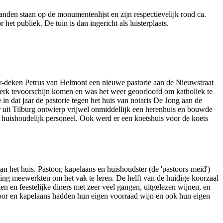
nden staan op de monumentenlijst en zijn respectievelijk rond ca.
t publiek. De tuin is dan ingericht als luisterplaats.
or-deken Petrus van Helmont een nieuwe pastorie aan de Nieuwstraat
kerk tevoorschijn komen en was het weer geoorloofd om katholiek te
in dat jaar de pastorie tegen het huis van notaris De Jong aan de
er uit Tilburg ontwierp vrijwel onmiddellijk een herenhuis en bouwde
 huishoudelijk personeel. Ook werd er een koetshuis voor de koets
 het huis. Pastoor, kapelaans en huishoudster (de 'pastoors-meid')
ing meewerkten om het vak te leren. De helft van de huidige koorzaal
 en feestelijke diners met zeer veel gangen, uitgelezen wijnen, en
stoor en kapelaans hadden hun eigen voorraad wijn en ook hun eigen