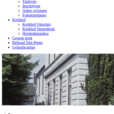
Tarieven
Inschrijven
Adres wijzigen
Fotoreportages
Kerkhof
Kerkhof Oirschot
Kerkhof Spoordonk
Herdenkingsbos
Groene kerk
Behoud Sint-Pieter
Geloofscursus