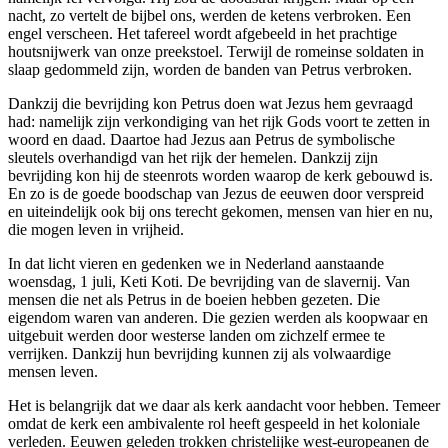
nacht, zo vertelt de bijbel ons, werden de ketens verbroken. Een
engel verscheen. Het tafereel wordt afgebeeld in het prachtige
houtsnijwerk van onze preekstoel. Terwijl de romeinse soldaten in
slaap gedommeld zijn, worden de banden van Petrus verbroken.
Dankzij die bevrijding kon Petrus doen wat Jezus hem gevraagd
had: namelijk zijn verkondiging van het rijk Gods voort te zetten in
woord en daad. Daartoe had Jezus aan Petrus de symbolische
sleutels overhandigd van het rijk der hemelen. Dankzij zijn
bevrijding kon hij de steenrots worden waarop de kerk gebouwd is.
En zo is de goede boodschap van Jezus de eeuwen door verspreid
en uiteindelijk ook bij ons terecht gekomen, mensen van hier en nu,
die mogen leven in vrijheid.
In dat licht vieren en gedenken we in Nederland aanstaande
woensdag, 1 juli, Keti Koti. De bevrijding van de slavernij. Van
mensen die net als Petrus in de boeien hebben gezeten. Die
eigendom waren van anderen. Die gezien werden als koopwaar en
uitgebuit werden door westerse landen om zichzelf ermee te
verrijken. Dankzij hun bevrijding kunnen zij als volwaardige
mensen leven.
Het is belangrijk dat we daar als kerk aandacht voor hebben. Temeer
omdat de kerk een ambivalente rol heeft gespeeld in het koloniale
verleden. Eeuwen geleden trokken christelijke west-europeanen de