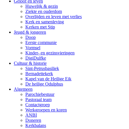
Geloof en leven
Huwelijk & gezin
Ziekte en ouderdom
Overlijden en leven met verlies
Kerk en samenleving
Kerken met Stip
Jeugd & jongeren
Doop
Eerste communie
Vormsel
Kinder- en gezinsvieringen
DigiDulfke
Cultuur & historie
Sint-Petrusbasiliek
Bernadettekerk
Kapel van de Heilige Eik
De heilige Odulphus
Algemeen
Parochiebestuur
Pastoraal team
Contactgroep
Werkgroepen en koren
ANBI
Doneren
Kerkbalans