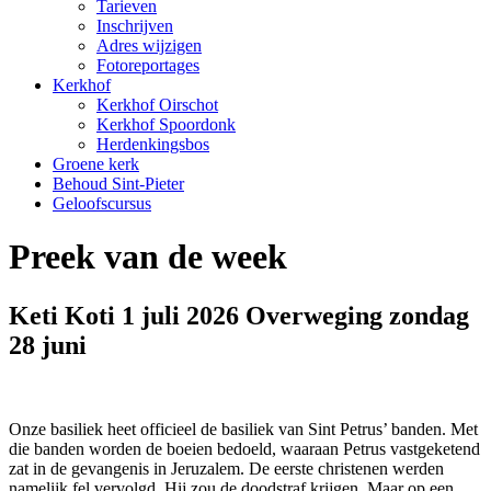
Tarieven
Inschrijven
Adres wijzigen
Fotoreportages
Kerkhof
Kerkhof Oirschot
Kerkhof Spoordonk
Herdenkingsbos
Groene kerk
Behoud Sint-Pieter
Geloofscursus
Preek van de week
Keti Koti 1 juli 2026 Overweging zondag
28 juni
Onze basiliek heet officieel de basiliek van Sint Petrus’ banden. Met
die banden worden de boeien bedoeld, waaraan Petrus vastgeketend
zat in de gevangenis in Jeruzalem. De eerste christenen werden
namelijk fel vervolgd. Hij zou de doodstraf krijgen. Maar op een