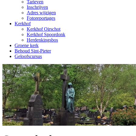
Tarieven
Inschrijven
Adres wijzigen
Fotoreportages
Kerkhof
Kerkhof Oirschot
Kerkhof Spoordonk
Herdenkingsbos
Groene kerk
Behoud Sint-Pieter
Geloofscursus