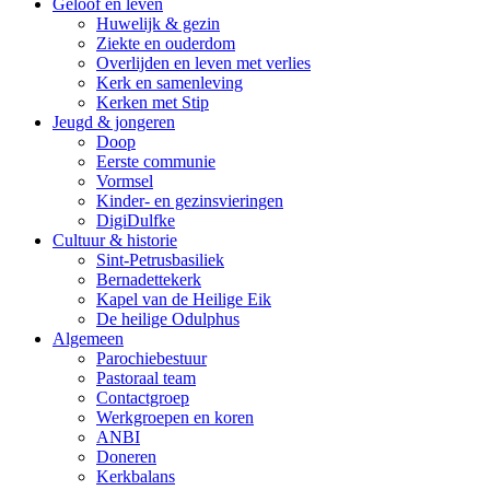
Geloof en leven
Huwelijk & gezin
Ziekte en ouderdom
Overlijden en leven met verlies
Kerk en samenleving
Kerken met Stip
Jeugd & jongeren
Doop
Eerste communie
Vormsel
Kinder- en gezinsvieringen
DigiDulfke
Cultuur & historie
Sint-Petrusbasiliek
Bernadettekerk
Kapel van de Heilige Eik
De heilige Odulphus
Algemeen
Parochiebestuur
Pastoraal team
Contactgroep
Werkgroepen en koren
ANBI
Doneren
Kerkbalans