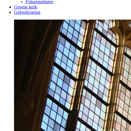
Fotoreportages
Groene kerk
Geloofscursus