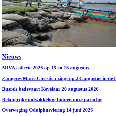
Nieuws
MIVA collecte 2026 op 15 en 16 augustus
Zangeres Marie Christien zingt op 23 augustus in de b
Busreis bedevaart Kevelaar 20 augustus 2026
Belangrijke ontwikkeling binnen onze parochie
Overweging Odulphusviering 14 juni 2026