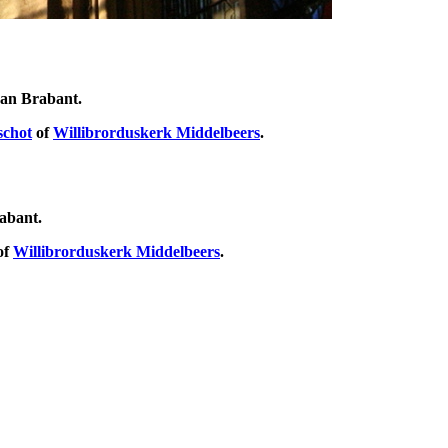
 van Brabant.
schot
of
Willibrorduskerk Middelbeers
.
rabant.
of
Willibrorduskerk Middelbeers
.