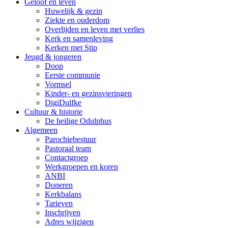
Geloof en leven
Huwelijk & gezin
Ziekte en ouderdom
Overlijden en leven met verlies
Kerk en samenleving
Kerken met Stip
Jeugd & jongeren
Doop
Eerste communie
Vormsel
Kinder- en gezinsvieringen
DigiDulfke
Cultuur & historie
De heilige Odulphus
Algemeen
Parochiebestuur
Pastoraal team
Contactgroep
Werkgroepen en koren
ANBI
Doneren
Kerkbalans
Tarieven
Inschrijven
Adres wijzigen