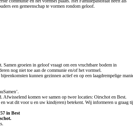
rste communie en het vormsel plaats. Het Familiepastoraat heeft als
n ouders een gemeenschap te vormen rondom geloof.
t. Samen groeien in geloof vraagt om een vruchtbare bodem in
nderen nog niet toe aan de communie en/of het vormsel.
ze bijeenkomsten kunnen gezinnen actief en op een laagdrempelige mani
phuSamen’.
. Afwisselend komen we samen op twee locaties: Oirschot en Best.
en wat dit voor u en uw kind(eren) betekent. Wij informeren u graag 
57 in Best
schot.
s.