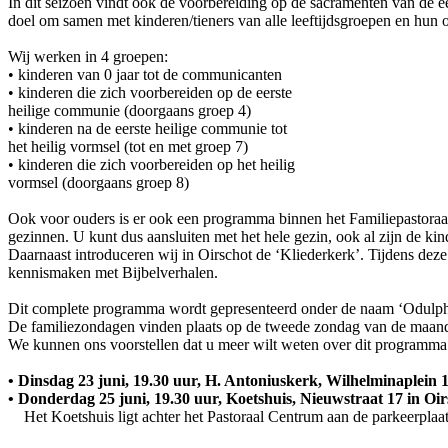
In dit seizoen vindt ook de voorbereiding op de sacramenten van de ee
doel om samen met kinderen/tieners van alle leeftijdsgroepen en hu
Wij werken in 4 groepen:
• kinderen van 0 jaar tot de communicanten
• kinderen die zich voorbereiden op de eerste
heilige communie (doorgaans groep 4)
• kinderen na de eerste heilige communie tot
het heilig vormsel (tot en met groep 7)
• kinderen die zich voorbereiden op het heilig
vormsel (doorgaans groep 8)
Ook voor ouders is er ook een programma binnen het Familiepastoraa
gezinnen. U kunt dus aansluiten met het hele gezin, ook al zijn de ki
Daarnaast introduceren wij in Oirschot de ‘Kliederkerk’. Tijdens de
kennismaken met Bijbelverhalen.
Dit complete programma wordt gepresenteerd onder de naam ‘Odul
De familiezondagen vinden plaats op de tweede zondag van de maand
We kunnen ons voorstellen dat u meer wilt weten over dit programma 
• Dinsdag 23 juni, 19.30 uur, H. Antoniuskerk, Wilhelminaplein 1
• Donderdag 25 juni, 19.30 uur, Koetshuis, Nieuwstraat 17 in Oir
Het Koetshuis ligt achter het Pastoraal Centrum aan de parkeerplaat