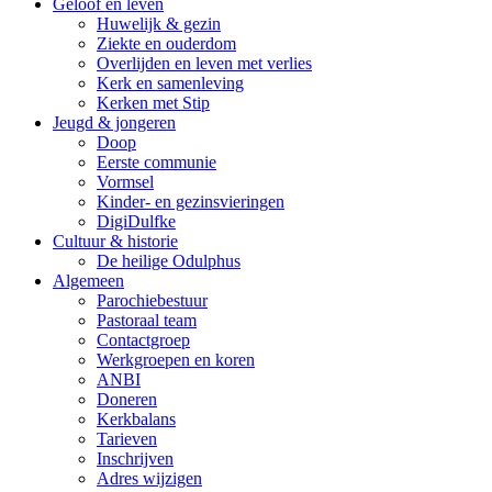
Geloof en leven
Huwelijk & gezin
Ziekte en ouderdom
Overlijden en leven met verlies
Kerk en samenleving
Kerken met Stip
Jeugd & jongeren
Doop
Eerste communie
Vormsel
Kinder- en gezinsvieringen
DigiDulfke
Cultuur & historie
De heilige Odulphus
Algemeen
Parochiebestuur
Pastoraal team
Contactgroep
Werkgroepen en koren
ANBI
Doneren
Kerkbalans
Tarieven
Inschrijven
Adres wijzigen