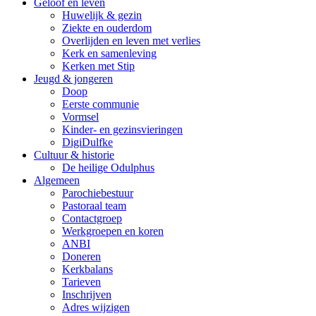
Geloof en leven
Huwelijk & gezin
Ziekte en ouderdom
Overlijden en leven met verlies
Kerk en samenleving
Kerken met Stip
Jeugd & jongeren
Doop
Eerste communie
Vormsel
Kinder- en gezinsvieringen
DigiDulfke
Cultuur & historie
De heilige Odulphus
Algemeen
Parochiebestuur
Pastoraal team
Contactgroep
Werkgroepen en koren
ANBI
Doneren
Kerkbalans
Tarieven
Inschrijven
Adres wijzigen