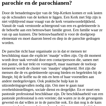
parochie en de parochianen?
Door de benaderingswijze van de Stip-Kerken komen er ook lasten
op de schouders van de kerken te liggen. Een Kerk met Stip zijn is
niet vrijblijvend maar vraagt van de kerk verantwoordelijkheid.
Vanuit de vaak verstoorde achtergrond van een ex-gedetineerde is
de behoefte aan een betrouwbare familie groot. Een familie waar ze
van op aan kunnen. Die betrouwbaarheid is voor de doelgroep
elementair en moet daarom breed en diep in de parochie gedragen
worden.
De parochie richt haar organisatie zo in dat er mensen ter
beschikking staan die expliciet ‘maatje’ willen zijn. Op dit moment
wordt deze taak vervuld door een contactpersoon die, samen met
een pastor, de kar trekt en vormgeeft, maar naarmate de toeloop
toeneemt wordt de cluster van ‘maatjes’ uitgebreid. Het zijn die
mensen die de ex-gedetineerde opvang bieden en begeleiden bij de
liturgie, bij de koffie na de mis en hem of haar voorstellen aan
andere medegelovigen. Ook praktische hulp kan in
uitzonderingsgevallen nodig zijn. Om mee te gaan naar
overheidsinstellingen, sociale dienst en dergelijke. En er moet een
pastorale professional beschikbaar zijn. De beschikbaarheid van een
pastorale professional is een vereiste; dat waren ze in de gevangenis
gewend en dat willen ze in de parochie ook. En dan nog is de kans