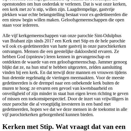
openstonden om hun onderdak te verlenen. Dat is wat onze kerken,
een kerk met zo’n stip, willen zijn. Laagdrempelige, gastvrije
plekken waar echte belangstelling bestaat voor ex-gedetineerden die
een nieuw begin willen maken. Geloofsgemeenschappen die open
staan voor iedereen.
Alle vijf kerkgemeenschappen van onze parochie Sint-Odulphus
van Brabant zijn sinds 2017 een Kerk met Stip en de hele parochie
wil ook ex-gedetineerden van harte gastvrij in onze parochiekerken
ontvangen. Mensen die een geestelijke dakloosheid ervaren. Ze
hebben God (opnieuw) leren kennen in gevangenschap en
ontdekten de waarde van een geloofsgemeenschap. Jammer genoeg
blijkt dat ze, na hun straf te hebben uitgezeten, zelden aansluiting
vinden bij een kerk. En dat terwijl deze mannen en vrouwen tijdens
hun detentie regelmatig de vieringen meemaakten. Voor de meeste
gedetineerden is de drempel naar een onbekende kerk buiten de
muren te hoog: ze ervaren een gevoel van kwetsbaarheid en
onveiligheid of zijn minder in staat hun eigen leven richting te geven
of missen een toekomstperspectief. Door de inzet van vrijwilligers in
onze parochie die al vroegtijdig investeren in een band met
gedetineerden, hopen we dat we deze mensen in de toekomst in alle
vijf parochiekerken geborgenheid kunnen bieden.
Kerken met Stip. Wat vraagt dat van een