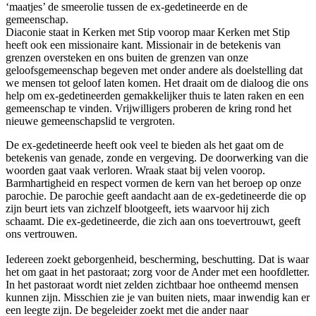
‘maatjes’ de smeerolie tussen de ex-gedetineerde en de
gemeenschap.
Diaconie staat in Kerken met Stip voorop maar Kerken met Stip
heeft ook een missionaire kant. Missionair in de betekenis van
grenzen oversteken en ons buiten de grenzen van onze
geloofsgemeenschap begeven met onder andere als doelstelling dat
we mensen tot geloof laten komen. Het draait om de dialoog die ons
help om ex-gedetineerden gemakkelijker thuis te laten raken en een
gemeenschap te vinden. Vrijwilligers proberen de kring rond het
nieuwe gemeenschapslid te vergroten.
De ex-gedetineerde heeft ook veel te bieden als het gaat om de
betekenis van genade, zonde en vergeving. De doorwerking van die
woorden gaat vaak verloren. Wraak staat bij velen voorop.
Barmhartigheid en respect vormen de kern van het beroep op onze
parochie. De parochie geeft aandacht aan de ex-gedetineerde die op
zijn beurt iets van zichzelf blootgeeft, iets waarvoor hij zich
schaamt. Die ex-gedetineerde, die zich aan ons toevertrouwt, geeft
ons vertrouwen.
Iedereen zoekt geborgenheid, bescherming, beschutting. Dat is waar
het om gaat in het pastoraat; zorg voor de Ander met een hoofdletter.
In het pastoraat wordt niet zelden zichtbaar hoe ontheemd mensen
kunnen zijn. Misschien zie je van buiten niets, maar inwendig kan er
een leegte zijn. De begeleider zoekt met die ander naar