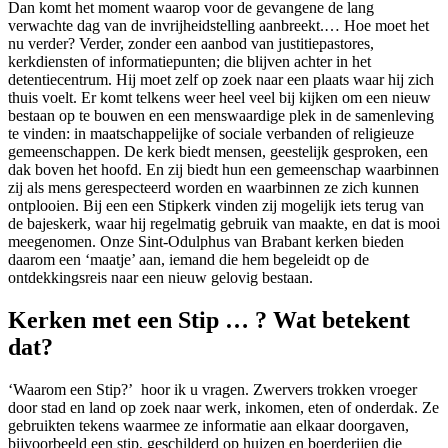
Dan komt het moment waarop voor de gevangene de lang
verwachte dag van de invrijheidstelling aanbreekt.… Hoe moet het
nu verder? Verder, zonder een aanbod van justitiepastores,
kerkdiensten of informatiepunten; die blijven achter in het
detentiecentrum. Hij moet zelf op zoek naar een plaats waar hij zich
thuis voelt. Er komt telkens weer heel veel bij kijken om een nieuw
bestaan op te bouwen en een menswaardige plek in de samenleving
te vinden: in maatschappelijke of sociale verbanden of religieuze
gemeenschappen. De kerk biedt mensen, geestelijk gesproken, een
dak boven het hoofd. En zij biedt hun een gemeenschap waarbinnen
zij als mens gerespecteerd worden en waarbinnen ze zich kunnen
ontplooien. Bij een een Stipkerk vinden zij mogelijk iets terug van
de bajeskerk, waar hij regelmatig gebruik van maakte, en dat is mooi
meegenomen. Onze Sint-Odulphus van Brabant kerken bieden
daarom een ‘maatje’ aan, iemand die hem begeleidt op de
ontdekkingsreis naar een nieuw gelovig bestaan.
Kerken met een Stip … ? Wat betekent
dat?
‘Waarom een Stip?’ hoor ik u vragen. Zwervers trokken vroeger
door stad en land op zoek naar werk, inkomen, eten of onderdak. Ze
gebruikten tekens waarmee ze informatie aan elkaar doorgaven,
bijvoorbeeld een stip, geschilderd op huizen en boerderijen die