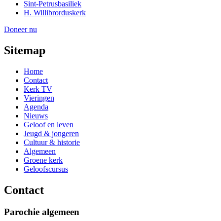
Sint-Petrusbasiliek
H. Willibrorduskerk
Doneer nu
Sitemap
Home
Contact
Kerk TV
Vieringen
Agenda
Nieuws
Geloof en leven
Jeugd & jongeren
Cultuur & historie
Algemeen
Groene kerk
Geloofscursus
Contact
Parochie algemeen