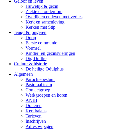
Geloof en leven
Huwelijk & gezin
Ziekte en ouderdom
Overlijden en leven met verlies
Kerk en samenleving
Kerken met Stip
Jeugd & jongeren
Doop
Eerste communie
Vormsel
Kinder- en gezinsvieringen
DigiDulfke
Cultuur & historie
De heilige Odulphus
Algemeen
Parochiebestuur
Pastoraal team
Contactgroep
Werkgroepen en koren
ANBI
Doneren
Kerkbalans
Tarieven
Inschrijven
Adres wijzigen