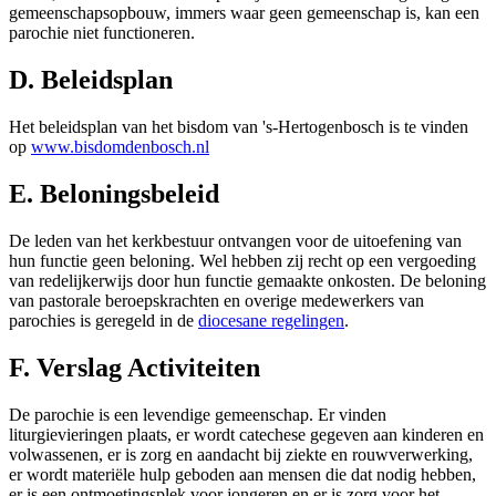
gemeenschapsopbouw, immers waar geen gemeenschap is, kan een
parochie niet functioneren.
D. Beleidsplan
Het beleidsplan van het bisdom van 's-Hertogenbosch is te vinden
op
www.bisdomdenbosch.nl
E. Beloningsbeleid
De leden van het kerkbestuur ontvangen voor de uitoefening van
hun functie geen beloning. Wel hebben zij recht op een vergoeding
van redelijkerwijs door hun functie gemaakte onkosten. De beloning
van pastorale beroepskrachten en overige medewerkers van
parochies is geregeld in de
diocesane regelingen
.
F. Verslag Activiteiten
De parochie is een levendige gemeenschap. Er vinden
liturgievieringen plaats, er wordt catechese gegeven aan kinderen en
volwassenen, er is zorg en aandacht bij ziekte en rouwverwerking,
er wordt materiële hulp geboden aan mensen die dat nodig hebben,
er is een ontmoetingsplek voor jongeren en er is zorg voor het