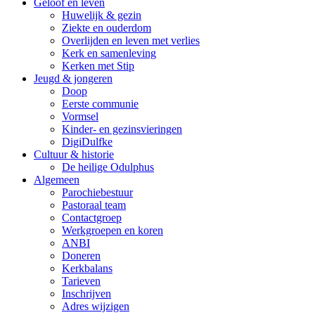
Geloof en leven
Huwelijk & gezin
Ziekte en ouderdom
Overlijden en leven met verlies
Kerk en samenleving
Kerken met Stip
Jeugd & jongeren
Doop
Eerste communie
Vormsel
Kinder- en gezinsvieringen
DigiDulfke
Cultuur & historie
De heilige Odulphus
Algemeen
Parochiebestuur
Pastoraal team
Contactgroep
Werkgroepen en koren
ANBI
Doneren
Kerkbalans
Tarieven
Inschrijven
Adres wijzigen