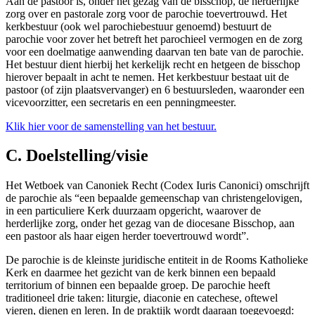
Aan de pastoor is, onder het gezag van de bisschop, de herderlijke
zorg over en pastorale zorg voor de parochie toevertrouwd. Het
kerkbestuur (ook wel parochiebestuur genoemd) bestuurt de
parochie voor zover het betreft het parochieel vermogen en de zorg
voor een doelmatige aanwending daarvan ten bate van de parochie.
Het bestuur dient hierbij het kerkelijk recht en hetgeen de bisschop
hierover bepaalt in acht te nemen. Het kerkbestuur bestaat uit de
pastoor (of zijn plaatsvervanger) en 6 bestuursleden, waaronder een
vicevoorzitter, een secretaris en een penningmeester.
Klik hier voor de samenstelling van het bestuur.
C. Doelstelling/visie
Het Wetboek van Canoniek Recht (Codex Iuris Canonici) omschrijft
de parochie als “een bepaalde gemeenschap van christengelovigen,
in een particuliere Kerk duurzaam opgericht, waarover de
herderlijke zorg, onder het gezag van de diocesane Bisschop, aan
een pastoor als haar eigen herder toevertrouwd wordt”.
De parochie is de kleinste juridische entiteit in de Rooms Katholieke
Kerk en daarmee het gezicht van de kerk binnen een bepaald
territorium of binnen een bepaalde groep. De parochie heeft
traditioneel drie taken: liturgie, diaconie en catechese, oftewel
vieren, dienen en leren. In de praktijk wordt daaraan toegevoegd: