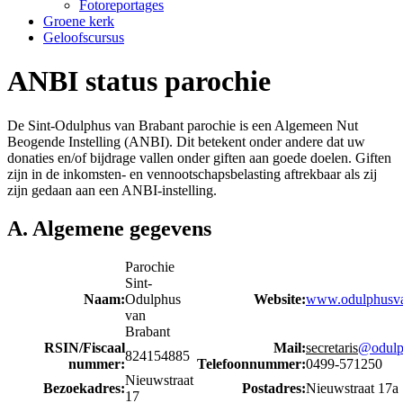
Fotoreportages
Groene kerk
Geloofscursus
ANBI status parochie
De Sint-Odulphus van Brabant parochie is een Algemeen Nut
Beogende Instelling (ANBI). Dit betekent onder andere dat uw
donaties en/of bijdrage vallen onder giften aan goede doelen. Giften
zijn in de inkomsten- en vennootschapsbelasting aftrekbaar als zij
zijn gedaan aan een ANBI-instelling.
A. Algemene gegevens
Parochie
Sint-
Naam:
Odulphus
Website:
www.odulphusva
van
Brabant
RSIN/Fiscaal
Mail:
secretaris
@odulp
824154885
nummer:
Telefoonnummer:
0499-571250
Nieuwstraat
Bezoekadres:
Postadres:
Nieuwstraat 17a
17