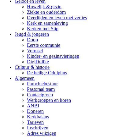
Geloof en leven
Huwelijk & gezin
Ziekte en ouderdom
Overlijden en leven met verlies
Kerk en samenleving
Kerken met Stip
Jeugd & jongeren
Doop
Eerste communie
Vormsel
Kinder- en gezinsvieringen
DigiDulfke
Cultuur & historie
De heilige Odulphus
Algemeen
Parochiebestuur
Pastoraal team
Contactgroep
Werkgroepen en koren
ANBI
Doneren
Kerkbalans
Tarieven
Inschrijven
Adres wijzigen