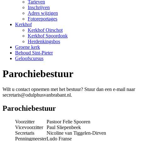
Tarieven
Inschrijven
Adres wijzigen
Fotoreportages
Kerkhof
Kerkhof Oirschot
Kerkhof Spoordonk
Herdenkingsbos
Groene kerk
Behoud Sint-Pieter
Geloofscursus
Parochiebestuur
Wilt u contact opnemen met het bestuur? Stuur dan een e-mail naar
secretaris@odulphusvanbrabant.nl.
Parochiebestuur
Voorzitter
Pastoor Felie Spooren
Vicevoorzitter
Paul Sliepenbeek
Secretaris
Nicoline van Tiggelen-Dirven
Penningmeester
Ludo Franse