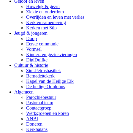
Geloof en leven
Huwelijk & gezin
Ziekte en ouderdom
Overlijden en leven met verlies
Kerk en samenleving
Kerken met Stip
Jeugd & jongeren
Doop
Eerste communie
Vormsel
Kinder- en gezinsvieringen
DigiDulfke
Cultuur & historie
Sint-Petrusbasiliek
Bernadettekerk
Kapel van de Heilige Eik
De heilige Odulphus
Algemeen
Parochiebestuur
Pastoraal team
Contactgroep
Werkgroepen en koren
ANBI
Doneren
Kerkbalans