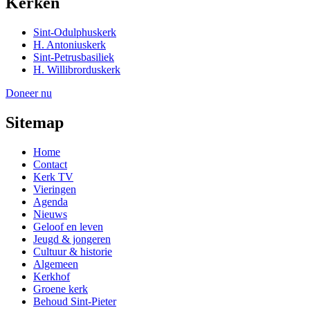
Kerken
Sint-Odulphuskerk
H. Antoniuskerk
Sint-Petrusbasiliek
H. Willibrorduskerk
Doneer nu
Sitemap
Home
Contact
Kerk TV
Vieringen
Agenda
Nieuws
Geloof en leven
Jeugd & jongeren
Cultuur & historie
Algemeen
Kerkhof
Groene kerk
Behoud Sint-Pieter