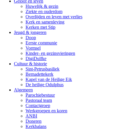
Geloof en leven
Huwelijk & gezin
Ziekte en ouderdom
Overlijden en leven met verlies
Kerk en samenleving
Kerken met Stip
Jeugd & jongeren
Doop
Eerste communie
Vormsel
Kinder- en gezinsvieringen
DigiDulfke
Cultuur & historie
Sint-Petrusbasiliek
Bernadettekerk
Kapel van de Heilige Eik
De heilige Odulphus
Algemeen
Parochiebestuur
Pastoraal team
Contactgroep
Werkgroepen en koren
ANBI
Doneren
Kerkbalans