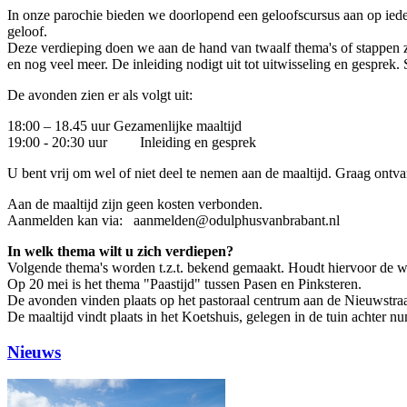
In onze parochie bieden we doorlopend een geloofscursus aan op iede
geloof.
Deze verdieping doen we aan de hand van twaalf thema's of stappen zoa
en nog veel meer. De inleiding nodigt uit tot uitwisseling en gesprek
De avonden zien er als volgt uit:
18:00 – 18.45 uur Gezamenlijke maaltijd
19:00 - 20:30 uur Inleiding en gesprek
U bent vrij om wel of niet deel te nemen aan de maaltijd. Graag ontv
Aan de maaltijd zijn geen kosten verbonden.
Aanmelden kan via: aanmelden@odulphusvanbrabant.nl
In welk thema wilt u zich verdiepen?
Volgende thema's worden t.z.t. bekend gemaakt. Houdt hiervoor de we
Op 20 mei is het thema "Paastijd" tussen Pasen en Pinksteren.
De avonden vinden plaats op het pastoraal centrum aan de Nieuwstraa
De maaltijd vindt plaats in het Koetshuis, gelegen in de tuin achter 
Nieuws