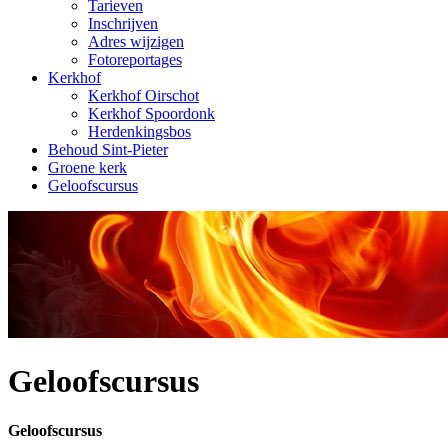
Tarieven
Inschrijven
Adres wijzigen
Fotoreportages
Kerkhof
Kerkhof Oirschot
Kerkhof Spoordonk
Herdenkingsbos
Behoud Sint-Pieter
Groene kerk
Geloofscursus
Geloofscursus
Geloofscursus