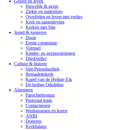
Geloof en leven
Huwelijk & gezin
Ziekte en ouderdom
Overlijden en leven met verlies
Kerk en samenleving
Kerken met Stip
Jeugd & jongeren
Doop
Eerste communie
Vormsel
Kinder- en gezinsvieringen
DigiDulfke
Cultuur & historie
Sint-Petrusbasiliek
Bernadettekerk
Kapel van de Heilige Eik
De heilige Odulphus
Algemeen
Parochiebestuur
Pastoraal team
Contactgroep
Werkgroepen en koren
ANBI
Doneren
Kerkbalans