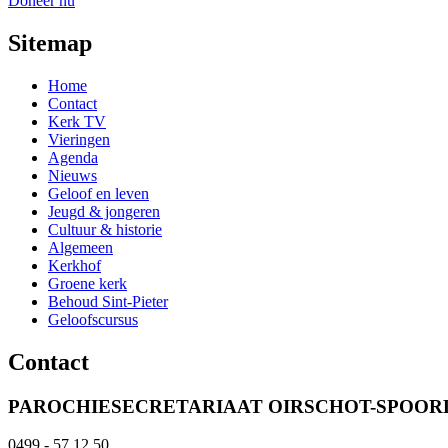
Doneer nu
Sitemap
Home
Contact
Kerk TV
Vieringen
Agenda
Nieuws
Geloof en leven
Jeugd & jongeren
Cultuur & historie
Algemeen
Kerkhof
Groene kerk
Behoud Sint-Pieter
Geloofscursus
Contact
PAROCHIESECRETARIAAT OIRSCHOT-SPOO
0499 - 57 12 50