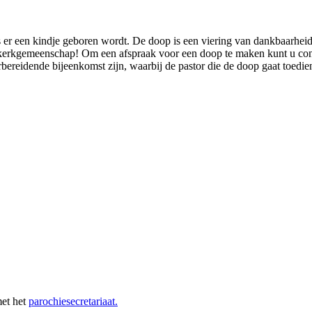
als er een kindje geboren wordt. De doop is een viering van dankbaarh
e kerkgemeenschap! Om een afspraak voor een doop te maken kunt u con
reidende bijeenkomst zijn, waarbij de pastor die de doop gaat toedien
met het
parochiesecretariaat
.