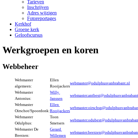
Tarieven
Inschrijven
Adres wijzigen
Fotoreportages
Kerkhof
Groene kerk
Geloofscursus
Werkgroepen en koren
Webbeheer
Webmaster
Ellen
webmaster@odulphusvanbrabant.nl
algemeen:
Rooijackers
Webmaster
Willy
webmaster.antbest@odulphusvanbrabant
Antonius:
Janssen
Webmaster
Ellen
webmaster.oirschsp@odulphusvanbraban
Oirschot/Spoordonk:
Rooijackers
Webmaster
Toon
webmaster.odubest@odulphusvanbraban
Odulphus:
Smetsers
Webmaster De
Gerard
webmaster.beerzen@odulphusvanbrabant
Beerzen:
Willemen