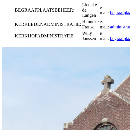
Lieneke
e-
BEGRAAFPLAATSBEHEER:
de
mail:
begraafpla
Langen
Hanneke
e-
KERKLEDENADMINISTRATIE:
Franse
mail:
administra
Willy
e-
KERKHOFADMINISTRATIE:
Janssen
mail:
begraafpla