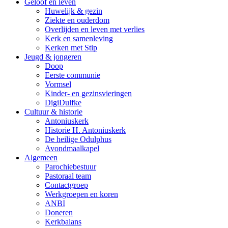
Geloof en leven
Huwelijk & gezin
Ziekte en ouderdom
Overlijden en leven met verlies
Kerk en samenleving
Kerken met Stip
Jeugd & jongeren
Doop
Eerste communie
Vormsel
Kinder- en gezinsvieringen
DigiDulfke
Cultuur & historie
Antoniuskerk
Historie H. Antoniuskerk
De heilige Odulphus
Avondmaalkapel
Algemeen
Parochiebestuur
Pastoraal team
Contactgroep
Werkgroepen en koren
ANBI
Doneren
Kerkbalans