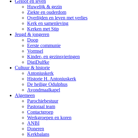
Geloof en leven
Huwelijk & gezin
Ziekte en ouderdom
Overlijden en leven met verlies
Kerk en samenleving
Kerken met Stip
Jeugd & jongeren
Doop
Eerste communie
Vormsel
Kinder- en gezinsvieringen
DigiDulfke
Cultuur & historie
Antoniuskerk
Historie H. Antoniuskerk
De heilige Odulphus
Avondmaalkapel
Algemeen
Parochiebestuur
Pastoraal team
Contactgroep
Werkgroepen en koren
ANBI
Doneren
Kerkbalans