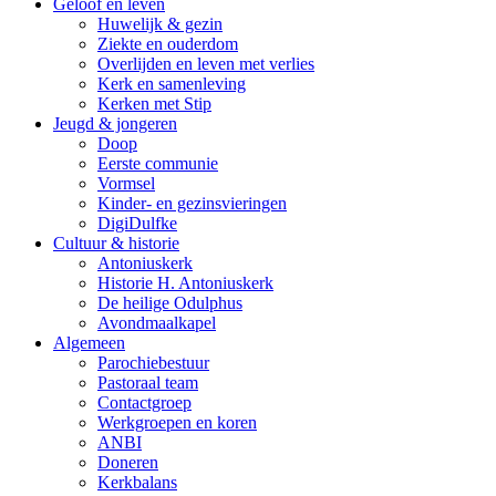
Geloof en leven
Huwelijk & gezin
Ziekte en ouderdom
Overlijden en leven met verlies
Kerk en samenleving
Kerken met Stip
Jeugd & jongeren
Doop
Eerste communie
Vormsel
Kinder- en gezinsvieringen
DigiDulfke
Cultuur & historie
Antoniuskerk
Historie H. Antoniuskerk
De heilige Odulphus
Avondmaalkapel
Algemeen
Parochiebestuur
Pastoraal team
Contactgroep
Werkgroepen en koren
ANBI
Doneren
Kerkbalans