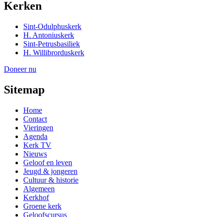
Kerken
Sint-Odulphuskerk
H. Antoniuskerk
Sint-Petrusbasiliek
H. Willibrorduskerk
Doneer nu
Sitemap
Home
Contact
Vieringen
Agenda
Kerk TV
Nieuws
Geloof en leven
Jeugd & jongeren
Cultuur & historie
Algemeen
Kerkhof
Groene kerk
Geloofscursus