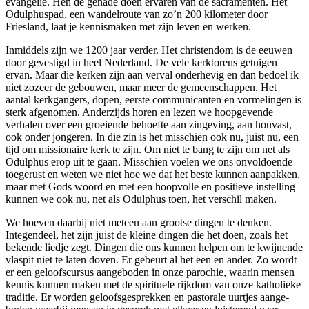
evangelie. Hen de genade doen ervaren van de sacramenten. Het
Odulphuspad, een wandelroute van zo’n 200 kilometer door
Friesland, laat je kennismaken met zijn leven en werken.
Inmiddels zijn we 1200 jaar verder. Het christendom is de eeuwen
door gevestigd in heel Nederland. De vele kerktorens getuigen
ervan. Maar die kerken zijn aan verval onderhevig en dan bedoel ik
niet zozeer de gebouwen, maar meer de gemeenschappen. Het
aantal kerkgangers, dopen, eerste communicanten en vormelingen is
sterk afgenomen. Anderzijds horen en lezen we hoopgevende
verhalen over een groeiende behoefte aan zingeving, aan houvast,
ook onder jongeren. In die zin is het misschien ook nu, juist nu, een
tijd om missionaire kerk te zijn. Om niet te bang te zijn om net als
Odulphus erop uit te gaan. Misschien voelen we ons onvoldoende
toegerust en weten we niet hoe we dat het beste kunnen aanpakken,
maar met Gods woord en met een hoopvolle en positieve instelling
kunnen we ook nu, net als Odulphus toen, het verschil maken.
We hoeven daarbij niet meteen aan grootse dingen te denken.
Integendeel, het zijn juist de kleine dingen die het doen, zoals het
bekende liedje zegt. Dingen die ons kunnen helpen om te kwijnende
vlaspit niet te laten doven. Er gebeurt al het een en ander. Zo wordt
er een geloofscursus aangeboden in onze parochie, waarin mensen
kennis kunnen maken met de spirituele rijkdom van onze katholieke
traditie. Er worden geloofsgesprekken en pastorale uurtjes aange-