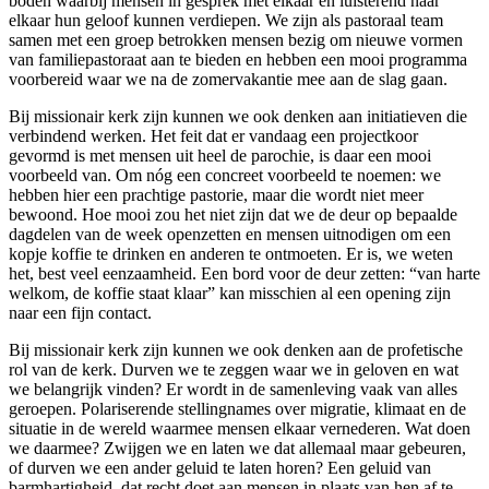
boden waarbij mensen in gesprek met elkaar en luisterend naar
elkaar hun geloof kunnen verdiepen. We zijn als pastoraal team
samen met een groep betrokken mensen bezig om nieuwe vormen
van familiepastoraat aan te bieden en hebben een mooi programma
voorbereid waar we na de zomervakantie mee aan de slag gaan.
Bij missionair kerk zijn kunnen we ook denken aan initiatieven die
verbindend werken. Het feit dat er vandaag een projectkoor
gevormd is met mensen uit heel de parochie, is daar een mooi
voorbeeld van. Om nóg een concreet voorbeeld te noemen: we
hebben hier een prachtige pastorie, maar die wordt niet meer
bewoond. Hoe mooi zou het niet zijn dat we de deur op bepaalde
dagdelen van de week openzetten en mensen uitnodigen om een
kopje koffie te drinken en anderen te ontmoeten. Er is, we weten
het, best veel eenzaamheid. Een bord voor de deur zetten: “van harte
welkom, de koffie staat klaar” kan misschien al een opening zijn
naar een fijn contact.
Bij missionair kerk zijn kunnen we ook denken aan de profetische
rol van de kerk. Durven we te zeggen waar we in geloven en wat
we belangrijk vinden? Er wordt in de samenleving vaak van alles
geroepen. Polariserende stellingnames over migratie, klimaat en de
situatie in de wereld waarmee mensen elkaar vernederen. Wat doen
we daarmee? Zwijgen we en laten we dat allemaal maar gebeuren,
of durven we een ander geluid te laten horen? Een geluid van
barmhartigheid, dat recht doet aan mensen in plaats van hen af te