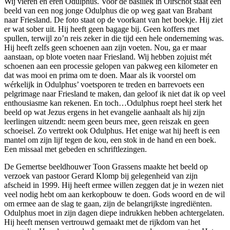
Wij vieren en eren Odulphus. Voor de basiliek in Oirschot staat een
beeld van een nog jonge Odulphus die op weg gaat van Brabant
naar Friesland. De foto staat op de voorkant van het boekje. Hij ziet
er wat sober uit. Hij heeft geen bagage bij. Geen koffers met
spullen, terwijl zo’n reis zeker in die tijd een hele onderneming was.
Hij heeft zelfs geen schoenen aan zijn voeten. Nou, ga er maar
aanstaan, op blote voeten naar Friesland. Wij hebben zojuist mét
schoenen aan een processie gelopen van pakweg een kilometer en
dat was mooi en prima om te doen. Maar als ik voorstel om
wérkelijk in Odulphus’ voetsporen te treden en barrevoets een
pelgrimage naar Friesland te maken, dan geloof ik niet dat ik op veel
enthousiasme kan rekenen. En toch…Odulphus roept heel sterk het
beeld op wat Jezus ergens in het evangelie aanhaalt als hij zijn
leerlingen uitzendt: neem geen beurs mee, geen reiszak en geen
schoeisel. Zo vertrekt ook Odulphus. Het enige wat hij heeft is een
mantel om zijn lijf tegen de kou, een stok in de hand en een boek.
Een missaal met gebeden en schriftlezingen.
De Gemertse beeldhouwer Toon Grassens maakte het beeld op
verzoek van pastoor Gerard Klomp bij gelegenheid van zijn
afscheid in 1999. Hij heeft ermee willen zeggen dat je in wezen niet
veel nodig hebt om aan kerkopbouw te doen. Gods woord en de wil
om ermee aan de slag te gaan, zijn de belangrijkste ingrediënten.
Odulphus moet in zijn dagen diepe indrukken hebben achtergelaten.
Hij heeft mensen vertrouwd gemaakt met de rijkdom van het