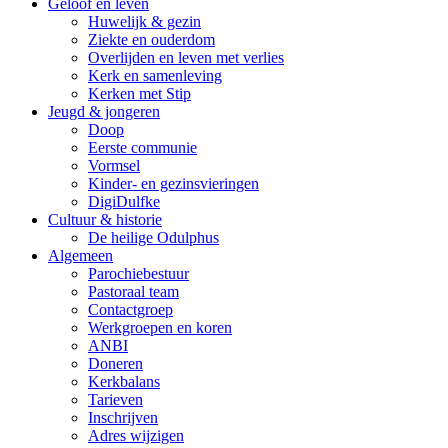
Geloof en leven
Huwelijk & gezin
Ziekte en ouderdom
Overlijden en leven met verlies
Kerk en samenleving
Kerken met Stip
Jeugd & jongeren
Doop
Eerste communie
Vormsel
Kinder- en gezinsvieringen
DigiDulfke
Cultuur & historie
De heilige Odulphus
Algemeen
Parochiebestuur
Pastoraal team
Contactgroep
Werkgroepen en koren
ANBI
Doneren
Kerkbalans
Tarieven
Inschrijven
Adres wijzigen