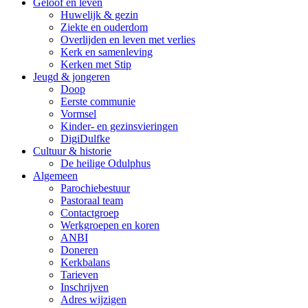
Geloof en leven
Huwelijk & gezin
Ziekte en ouderdom
Overlijden en leven met verlies
Kerk en samenleving
Kerken met Stip
Jeugd & jongeren
Doop
Eerste communie
Vormsel
Kinder- en gezinsvieringen
DigiDulfke
Cultuur & historie
De heilige Odulphus
Algemeen
Parochiebestuur
Pastoraal team
Contactgroep
Werkgroepen en koren
ANBI
Doneren
Kerkbalans
Tarieven
Inschrijven
Adres wijzigen