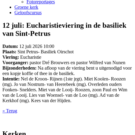
Fotoreportages
Groene kerk
Geloofscursus
12 juli: Eucharistieviering in de basiliek
van Sint-Petrus
Datum:
12 juli 2026 10:00
Plaats:
Sint Petrus- Basiliek Oirschot
Viering:
Eucharistie
Voorganger:
pastor Dré Brouwers en pastor Wilfred van Nunen
Bijzonderheden:
Na afloop van de viering bent u uitgenodigd voor
een kopje koffie of thee in de basiliek.
Intentie:
Nel de Kroon- Rijnen (1ste jrgt). Miet Koolen- Roozen
(mg). Jo van Nostrum- van Heerebeek (mg). Overleden ouders
Fonken- Snelders. Miet van de Looij- Roozen, zoon Paul en Wim
van de Looij. Lies van Woensel- van de Loo (mg). Ad van de
Kerkhof (mg). Kees van der Hijden.
« Terug
Kerken