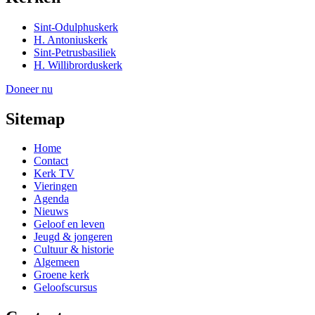
Sint-Odulphuskerk
H. Antoniuskerk
Sint-Petrusbasiliek
H. Willibrorduskerk
Doneer nu
Sitemap
Home
Contact
Kerk TV
Vieringen
Agenda
Nieuws
Geloof en leven
Jeugd & jongeren
Cultuur & historie
Algemeen
Groene kerk
Geloofscursus