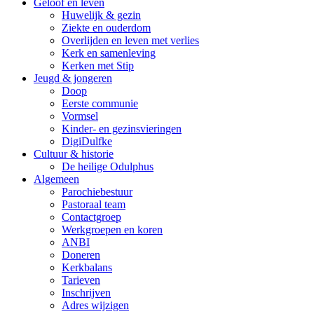
Geloof en leven
Huwelijk & gezin
Ziekte en ouderdom
Overlijden en leven met verlies
Kerk en samenleving
Kerken met Stip
Jeugd & jongeren
Doop
Eerste communie
Vormsel
Kinder- en gezinsvieringen
DigiDulfke
Cultuur & historie
De heilige Odulphus
Algemeen
Parochiebestuur
Pastoraal team
Contactgroep
Werkgroepen en koren
ANBI
Doneren
Kerkbalans
Tarieven
Inschrijven
Adres wijzigen