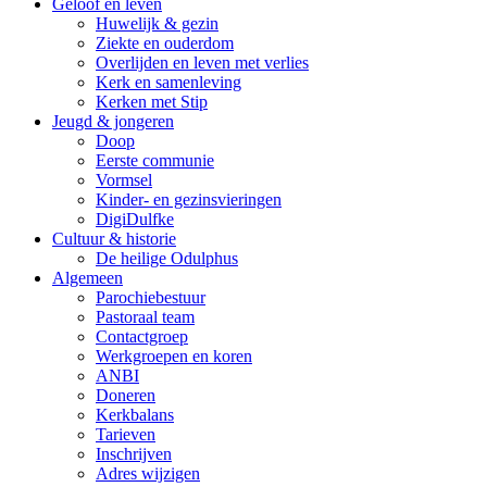
Geloof en leven
Huwelijk & gezin
Ziekte en ouderdom
Overlijden en leven met verlies
Kerk en samenleving
Kerken met Stip
Jeugd & jongeren
Doop
Eerste communie
Vormsel
Kinder- en gezinsvieringen
DigiDulfke
Cultuur & historie
De heilige Odulphus
Algemeen
Parochiebestuur
Pastoraal team
Contactgroep
Werkgroepen en koren
ANBI
Doneren
Kerkbalans
Tarieven
Inschrijven
Adres wijzigen