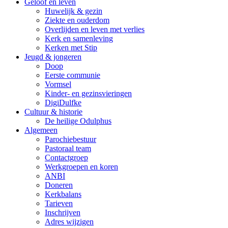
Geloof en leven
Huwelijk & gezin
Ziekte en ouderdom
Overlijden en leven met verlies
Kerk en samenleving
Kerken met Stip
Jeugd & jongeren
Doop
Eerste communie
Vormsel
Kinder- en gezinsvieringen
DigiDulfke
Cultuur & historie
De heilige Odulphus
Algemeen
Parochiebestuur
Pastoraal team
Contactgroep
Werkgroepen en koren
ANBI
Doneren
Kerkbalans
Tarieven
Inschrijven
Adres wijzigen