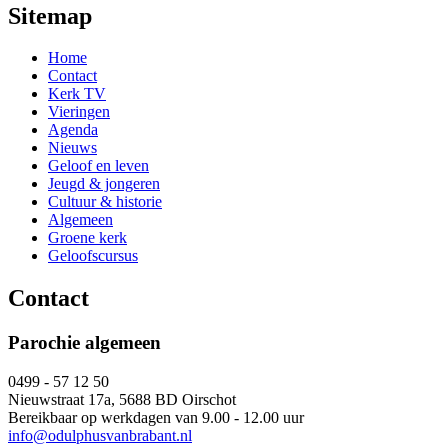
Sitemap
Home
Contact
Kerk TV
Vieringen
Agenda
Nieuws
Geloof en leven
Jeugd & jongeren
Cultuur & historie
Algemeen
Groene kerk
Geloofscursus
Contact
Parochie algemeen
0499 - 57 12 50
Nieuwstraat 17a, 5688 BD Oirschot
Bereikbaar op werkdagen van 9.00 - 12.00 uur
info@odulphusvanbrabant.nl