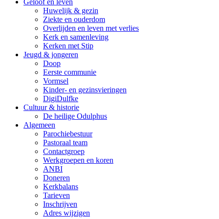
Geloof en leven
Huwelijk & gezin
Ziekte en ouderdom
Overlijden en leven met verlies
Kerk en samenleving
Kerken met Stip
Jeugd & jongeren
Doop
Eerste communie
Vormsel
Kinder- en gezinsvieringen
DigiDulfke
Cultuur & historie
De heilige Odulphus
Algemeen
Parochiebestuur
Pastoraal team
Contactgroep
Werkgroepen en koren
ANBI
Doneren
Kerkbalans
Tarieven
Inschrijven
Adres wijzigen