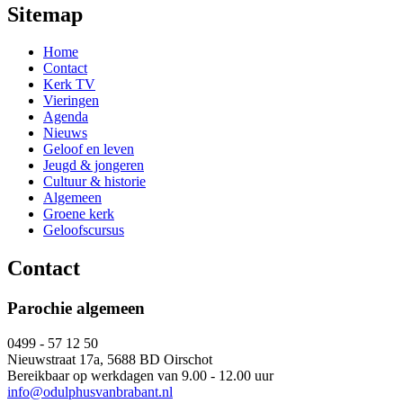
Sitemap
Home
Contact
Kerk TV
Vieringen
Agenda
Nieuws
Geloof en leven
Jeugd & jongeren
Cultuur & historie
Algemeen
Groene kerk
Geloofscursus
Contact
Parochie algemeen
0499 - 57 12 50
Nieuwstraat 17a, 5688 BD Oirschot
Bereikbaar op werkdagen van 9.00 - 12.00 uur
info@odulphusvanbrabant.nl