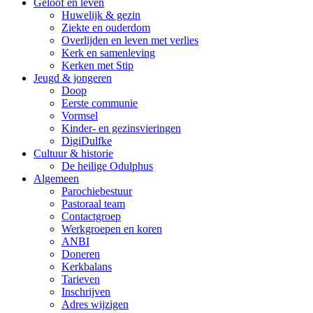
Geloof en leven
Huwelijk & gezin
Ziekte en ouderdom
Overlijden en leven met verlies
Kerk en samenleving
Kerken met Stip
Jeugd & jongeren
Doop
Eerste communie
Vormsel
Kinder- en gezinsvieringen
DigiDulfke
Cultuur & historie
De heilige Odulphus
Algemeen
Parochiebestuur
Pastoraal team
Contactgroep
Werkgroepen en koren
ANBI
Doneren
Kerkbalans
Tarieven
Inschrijven
Adres wijzigen