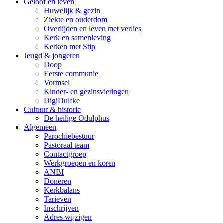
Geloof en leven
Huwelijk & gezin
Ziekte en ouderdom
Overlijden en leven met verlies
Kerk en samenleving
Kerken met Stip
Jeugd & jongeren
Doop
Eerste communie
Vormsel
Kinder- en gezinsvieringen
DigiDulfke
Cultuur & historie
De heilige Odulphus
Algemeen
Parochiebestuur
Pastoraal team
Contactgroep
Werkgroepen en koren
ANBI
Doneren
Kerkbalans
Tarieven
Inschrijven
Adres wijzigen