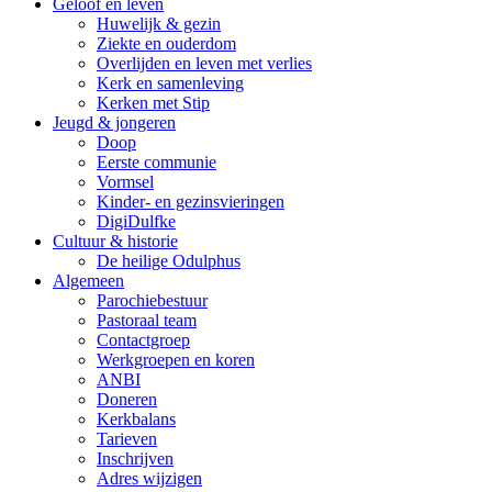
Geloof en leven
Huwelijk & gezin
Ziekte en ouderdom
Overlijden en leven met verlies
Kerk en samenleving
Kerken met Stip
Jeugd & jongeren
Doop
Eerste communie
Vormsel
Kinder- en gezinsvieringen
DigiDulfke
Cultuur & historie
De heilige Odulphus
Algemeen
Parochiebestuur
Pastoraal team
Contactgroep
Werkgroepen en koren
ANBI
Doneren
Kerkbalans
Tarieven
Inschrijven
Adres wijzigen