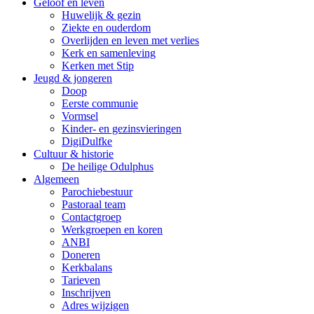
Geloof en leven
Huwelijk & gezin
Ziekte en ouderdom
Overlijden en leven met verlies
Kerk en samenleving
Kerken met Stip
Jeugd & jongeren
Doop
Eerste communie
Vormsel
Kinder- en gezinsvieringen
DigiDulfke
Cultuur & historie
De heilige Odulphus
Algemeen
Parochiebestuur
Pastoraal team
Contactgroep
Werkgroepen en koren
ANBI
Doneren
Kerkbalans
Tarieven
Inschrijven
Adres wijzigen