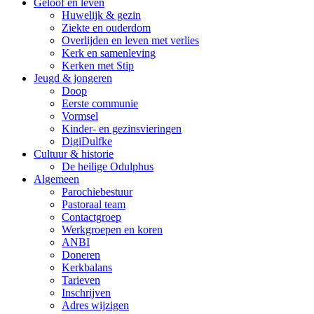
Geloof en leven
Huwelijk & gezin
Ziekte en ouderdom
Overlijden en leven met verlies
Kerk en samenleving
Kerken met Stip
Jeugd & jongeren
Doop
Eerste communie
Vormsel
Kinder- en gezinsvieringen
DigiDulfke
Cultuur & historie
De heilige Odulphus
Algemeen
Parochiebestuur
Pastoraal team
Contactgroep
Werkgroepen en koren
ANBI
Doneren
Kerkbalans
Tarieven
Inschrijven
Adres wijzigen