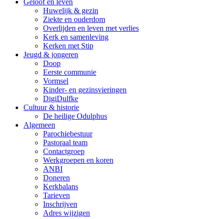
Geloof en leven
Huwelijk & gezin
Ziekte en ouderdom
Overlijden en leven met verlies
Kerk en samenleving
Kerken met Stip
Jeugd & jongeren
Doop
Eerste communie
Vormsel
Kinder- en gezinsvieringen
DigiDulfke
Cultuur & historie
De heilige Odulphus
Algemeen
Parochiebestuur
Pastoraal team
Contactgroep
Werkgroepen en koren
ANBI
Doneren
Kerkbalans
Tarieven
Inschrijven
Adres wijzigen