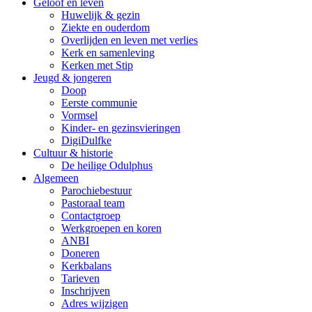
Geloof en leven
Huwelijk & gezin
Ziekte en ouderdom
Overlijden en leven met verlies
Kerk en samenleving
Kerken met Stip
Jeugd & jongeren
Doop
Eerste communie
Vormsel
Kinder- en gezinsvieringen
DigiDulfke
Cultuur & historie
De heilige Odulphus
Algemeen
Parochiebestuur
Pastoraal team
Contactgroep
Werkgroepen en koren
ANBI
Doneren
Kerkbalans
Tarieven
Inschrijven
Adres wijzigen