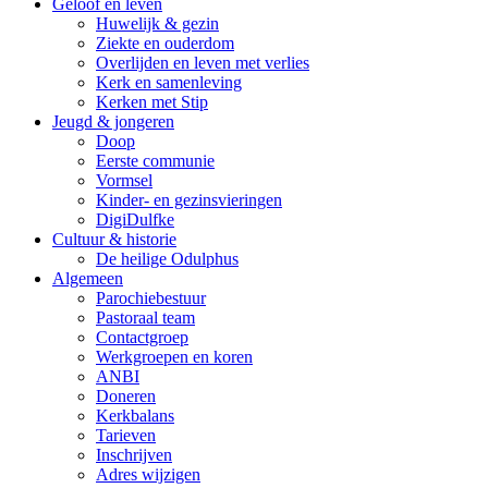
Geloof en leven
Huwelijk & gezin
Ziekte en ouderdom
Overlijden en leven met verlies
Kerk en samenleving
Kerken met Stip
Jeugd & jongeren
Doop
Eerste communie
Vormsel
Kinder- en gezinsvieringen
DigiDulfke
Cultuur & historie
De heilige Odulphus
Algemeen
Parochiebestuur
Pastoraal team
Contactgroep
Werkgroepen en koren
ANBI
Doneren
Kerkbalans
Tarieven
Inschrijven
Adres wijzigen