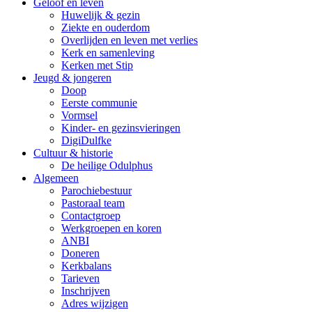
Geloof en leven
Huwelijk & gezin
Ziekte en ouderdom
Overlijden en leven met verlies
Kerk en samenleving
Kerken met Stip
Jeugd & jongeren
Doop
Eerste communie
Vormsel
Kinder- en gezinsvieringen
DigiDulfke
Cultuur & historie
De heilige Odulphus
Algemeen
Parochiebestuur
Pastoraal team
Contactgroep
Werkgroepen en koren
ANBI
Doneren
Kerkbalans
Tarieven
Inschrijven
Adres wijzigen