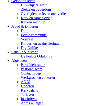
Geloof en leven
Huwelijk & gezin
Ziekte en ouderdom
Overlijden en leven met verlies
Kerk en samenleving
Kerken met Stip
Jeugd & jongeren
Doop
Eerste communie
Vormsel
Kinder- en gezinsvieringen
DigiDulfke
Cultuur & historie
De heilige Odulphus
Algemeen
Parochiebestuur
Pastoraal team
Contactgroep
Werkgroepen en koren
ANBI
Doneren
Kerkbalans
Tarieven
Inschrijven
Adres wijzigen