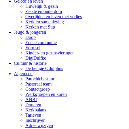
Geloof en leven
Huwelijk & gezin
Ziekte en ouderdom
Overlijden en leven met verlies
Kerk en samenleving
Kerken met Stip
Jeugd & jongeren
Doop
Eerste communie
Vormsel
Kinder- en gezinsvieringen
DigiDulfke
Cultuur & historie
De heilige Odulphus
Algemeen
Parochiebestuur
Pastoraal team
Contactgroep
Werkgroepen en koren
ANBI
Doneren
Kerkbalans
Tarieven
Inschrijven
Adres wijzigen