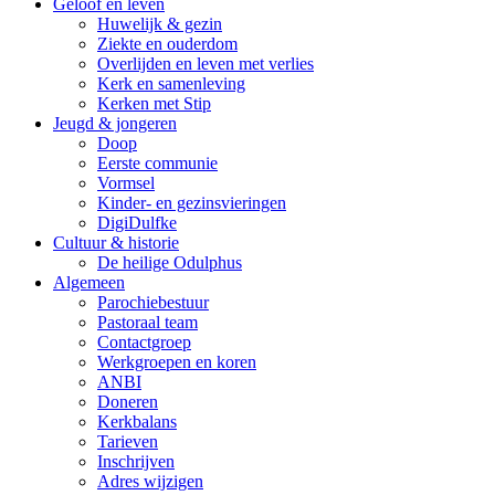
Geloof en leven
Huwelijk & gezin
Ziekte en ouderdom
Overlijden en leven met verlies
Kerk en samenleving
Kerken met Stip
Jeugd & jongeren
Doop
Eerste communie
Vormsel
Kinder- en gezinsvieringen
DigiDulfke
Cultuur & historie
De heilige Odulphus
Algemeen
Parochiebestuur
Pastoraal team
Contactgroep
Werkgroepen en koren
ANBI
Doneren
Kerkbalans
Tarieven
Inschrijven
Adres wijzigen