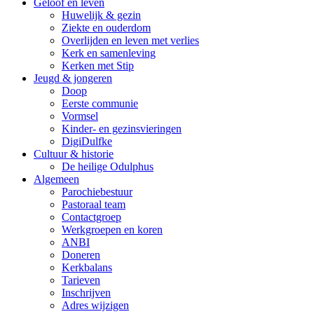
Geloof en leven
Huwelijk & gezin
Ziekte en ouderdom
Overlijden en leven met verlies
Kerk en samenleving
Kerken met Stip
Jeugd & jongeren
Doop
Eerste communie
Vormsel
Kinder- en gezinsvieringen
DigiDulfke
Cultuur & historie
De heilige Odulphus
Algemeen
Parochiebestuur
Pastoraal team
Contactgroep
Werkgroepen en koren
ANBI
Doneren
Kerkbalans
Tarieven
Inschrijven
Adres wijzigen