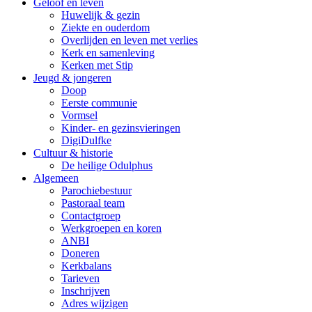
Geloof en leven
Huwelijk & gezin
Ziekte en ouderdom
Overlijden en leven met verlies
Kerk en samenleving
Kerken met Stip
Jeugd & jongeren
Doop
Eerste communie
Vormsel
Kinder- en gezinsvieringen
DigiDulfke
Cultuur & historie
De heilige Odulphus
Algemeen
Parochiebestuur
Pastoraal team
Contactgroep
Werkgroepen en koren
ANBI
Doneren
Kerkbalans
Tarieven
Inschrijven
Adres wijzigen