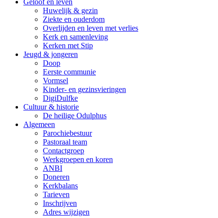
Geloof en leven
Huwelijk & gezin
Ziekte en ouderdom
Overlijden en leven met verlies
Kerk en samenleving
Kerken met Stip
Jeugd & jongeren
Doop
Eerste communie
Vormsel
Kinder- en gezinsvieringen
DigiDulfke
Cultuur & historie
De heilige Odulphus
Algemeen
Parochiebestuur
Pastoraal team
Contactgroep
Werkgroepen en koren
ANBI
Doneren
Kerkbalans
Tarieven
Inschrijven
Adres wijzigen