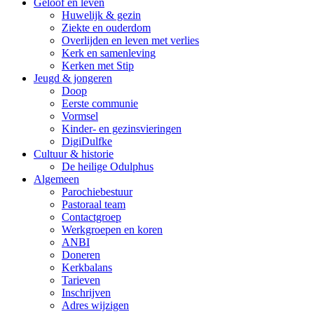
Geloof en leven
Huwelijk & gezin
Ziekte en ouderdom
Overlijden en leven met verlies
Kerk en samenleving
Kerken met Stip
Jeugd & jongeren
Doop
Eerste communie
Vormsel
Kinder- en gezinsvieringen
DigiDulfke
Cultuur & historie
De heilige Odulphus
Algemeen
Parochiebestuur
Pastoraal team
Contactgroep
Werkgroepen en koren
ANBI
Doneren
Kerkbalans
Tarieven
Inschrijven
Adres wijzigen