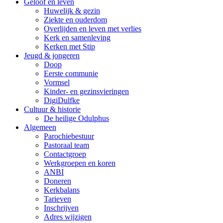
Geloof en leven
Huwelijk & gezin
Ziekte en ouderdom
Overlijden en leven met verlies
Kerk en samenleving
Kerken met Stip
Jeugd & jongeren
Doop
Eerste communie
Vormsel
Kinder- en gezinsvieringen
DigiDulfke
Cultuur & historie
De heilige Odulphus
Algemeen
Parochiebestuur
Pastoraal team
Contactgroep
Werkgroepen en koren
ANBI
Doneren
Kerkbalans
Tarieven
Inschrijven
Adres wijzigen