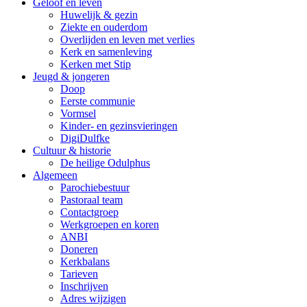
Geloof en leven
Huwelijk & gezin
Ziekte en ouderdom
Overlijden en leven met verlies
Kerk en samenleving
Kerken met Stip
Jeugd & jongeren
Doop
Eerste communie
Vormsel
Kinder- en gezinsvieringen
DigiDulfke
Cultuur & historie
De heilige Odulphus
Algemeen
Parochiebestuur
Pastoraal team
Contactgroep
Werkgroepen en koren
ANBI
Doneren
Kerkbalans
Tarieven
Inschrijven
Adres wijzigen